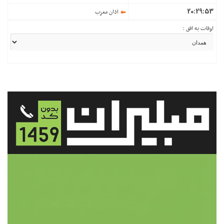
20:29:53
اذان مغرب
اوقات به افق :