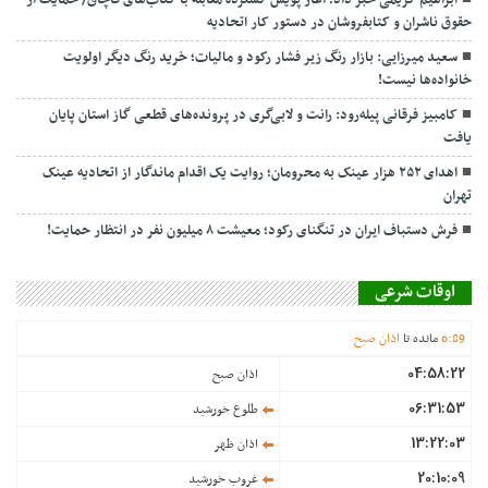
ابراهیم کریمی خبر داد؛ آغاز پویش گسترده مقابله با کتاب‌های قاچاق/ حمایت از
حقوق ناشران و کتابفروشان در دستور کار اتحادیه
سعید میرزایی: بازار رنگ زیر فشار رکود و مالیات؛ خرید رنگ دیگر اولویت
خانواده‌ها نیست!
کامبیز فرقانی پیله‌رود: رانت و لابی‌گری در پرونده‌های قطعی گاز استان پایان
یافت
اهدای ۲۵۲ هزار عینک به محرومان؛ روایت یک اقدام ماندگار از اتحادیه عینک
تهران
فرش دستباف ایران در تنگنای رکود؛ معیشت ۸ میلیون نفر در انتظار حمایت!
اوقات شرعی
89
:
6
مانده تا
اذان صبح
04:58:22
اذان صبح
06:31:53
طلوع خورشید
13:22:03
اذان ظهر
20:10:09
غروب خورشید