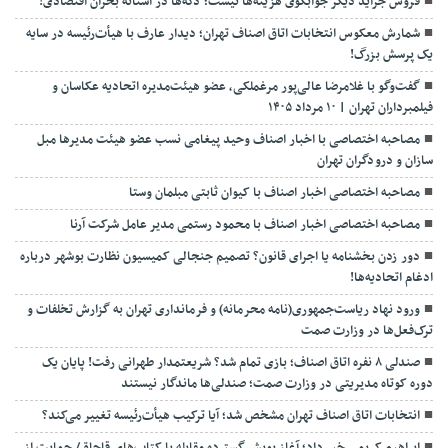
فروش جراید دیگر جوابگوی هزینه‌ها نیست؛ دکه‌ها در آستانه بحران اقتصادی!
شمارش معکوس انتخابات اتاق اصناف تهران؛ دیدار عارف با هیأت‌رئیسه در سایه
یک پرسش بزرگ!
گفت‌وگو با غلامرضا عالی‌پور مرغملکی، عضو هیئت‌مدیره اتحادیه عکاسان و
فیلمبرداران تهران | ۱۰ مرداد ۱۴۰۵
مصاحبه اختصاصی با اخبار اصناف وحید پیغامی نسب عضو هیئت مدیرها مبل
سازان و درودگران تهران
مصاحبه اختصاصی اخبار اصناف با کیوان ثابتی مبلمان وستا
مصاحبه اختصاصی اخبار اصناف با محمود رستمی مدیر عامل شرکت آرنا
دور زدن بخشنامه یا اجرای قانون؟ تصمیم جنجالی کمیسیون نظارت بوشهر درباره
ادغام اتحادیه‌ها!
ورود نهاد ریاست‌جمهوری(نامه محرمانه) و فرمانداری تهران به گزارش تخلفات و
ترک‌فعل‌ها در وزارت صمت
صندلی ۸ نفره اتاق اصناف؛ بازی تمام شد؟ شریعتمدار طهرانی رفت! پایان یک
دوره کوتاه مدیریتی در وزارت صمت؛ صندلی‌ها ماندگار نیستند
انتخابات اتاق اصناف تهران مشخص شد؛ آیا ترکیب هیأت‌رئیسه تغییر می‌کند؟