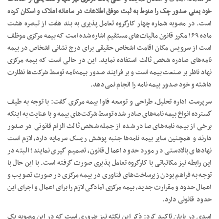
خود یعنی صدور چک را منوط به ثبت موفق اطلاعات در سامانه املاک و اسکان کرده
است. در مصوبه شماره چهار کارگروه تعامل پذیری به بند هفت از تبصره هشت
ماده ۱۶۹ مکرر قانون مالیات‌های مستقیم اشاره شده است که بیمه مرکزی موظف
است از سرویس مکان اقامت اشخاص حقیقی برای درج نشانی اشخاص در بیمه
نامه‌های صادره شخص ثالث استفاده نماید. این در حالی است که بیمه مرکزی
نهاد ناظر بر صنعت بیمه است و بر فرایند صدور بیمه‌نامه توسط شرکت‌ها نظارت
داشته و خود صدور بیمه نامه را انجام نمی‌دهد.
سرپرست اداره تحلیل، طراحی و توسعه فاوا بیمه مرکزی گفت: با توجه به طیف
گسترده انواع بیمه نامه‌های صادر شده توسط شرکت‌های بیمه و با عنایت به اینکه
برخی از بیمه نامه‌های صادر شده از جمله شخص ثالث الزام قانونی در صدور
دارند و همچنین سایر بیمه نامه‌ها جنبه پوشش ریسک سرمایه دارد، لازم است
نهادهای بالادستی در مورد حدود اعمال قانون، تصمیم گیری نمایند؛ البته در
این رابطه نیز مکاتباتی با کارگروه تعامل پذیری صورت گرفته است. با این حال با
توجه به فراهم بودن زیرساخت‌های فناوری در بیمه مرکزی در صورت تصویب و
اعمال حدود و مقرارت جدید، بیمه مرکزی آمادگی لازم را برای اعمال و اجرای این
حدود قانونی دارد.
اسدی در پایان تاکید کرد: ذکر این نکته نیز ضروری است که در این مصوبه یک