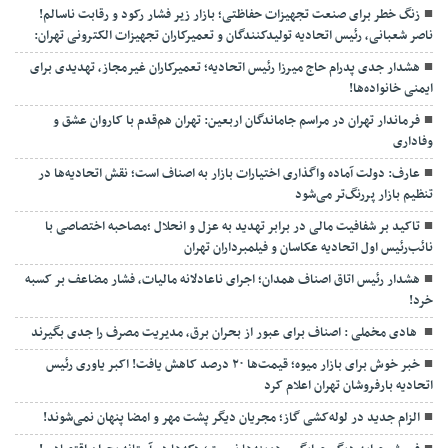
زنگ خطر برای صنعت تجهیزات حفاظتی؛ بازار زیر فشار رکود و رقابت ناسالم!
ناصر شعبانی، رئیس اتحادیه تولیدکنندگان و تعمیرکاران تجهیزات الکترونی تهران:
هشدار جدی پدرام حاج میرزا رئیس اتحادیه؛ تعمیرکاران غیرمجاز، تهدیدی برای
ایمنی خانواده‌ها!
فرماندار تهران در مراسم جاماندگان اربعین: تهران هم‌قدم با کاروان عشق و
وفاداری
عارف: دولت آماده واگذاری اختیارات بازار به اصناف است؛ نقش اتحادیه‌ها در
تنظیم بازار پررنگ‌تر می‌شود
تاکید بر شفافیت مالی در برابر تهدید به عزل و انحلال ;مصاحبه اختصاصی با
نائب‌رئیس اول اتحادیه عکاسان و فیلمبرداران تهران
هشدار رئیس اتاق اصناف همدان؛ اجرای ناعادلانه مالیات، فشار مضاعف بر کسبه
خرد!
هادی مخملی : اصناف برای عبور از بحران برق، مدیریت مصرف را جدی بگیرند
خبر خوش برای بازار میوه؛ قیمت‌ها ۲۰ درصد کاهش یافت! اکبر یاوری رئیس
اتحادیه بارفروشان تهران اعلام کرد
الزام جدید در لوله‌کشی گاز؛ مجریان دیگر پشت مهر و امضا پنهان نمی‌شوند!