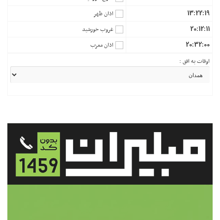
13:22:19
اذان ظهر
20:12:11
غروب خورشید
20:32:00
اذان مغرب
اوقات به افق :