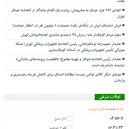
یافت
اهدای ۲۵۲ هزار عینک به محرومان؛ روایت یک اقدام ماندگار از اتحادیه عینک
تهران
فرش دستباف ایران در تنگنای رکود؛ معیشت ۸ میلیون نفر در انتظار حمایت!
سفره مردم کوچک‌تر شد؛ ریزش ۴۵ درصدی مشتری اغذیه‌فروشان تهران
هشدار حمیدرضا نوده‌فراهانی، رئیس اتحادیه تجهیزات پزشکی تهران؛ شبکه
مویرگی تأمین تجهیزات پزشکی در آستانه کوچک‌سازی
هشدار رئیس اتحادیه شوفاژ و تهویه مطبوع؛ «قطعیت پرونده‌های مالیاتی»
نیازمند بازتعریف است
موبایل دیگر کالای لوکس نیست؛ مطالبه اصناف برای کاهش هزینه رجیستری و
واردات
اوقات شرعی
34
:
0
مانده تا
طلوع خورشید
04:56:11
اذان صبح
06:30:23
طلوع خورشید