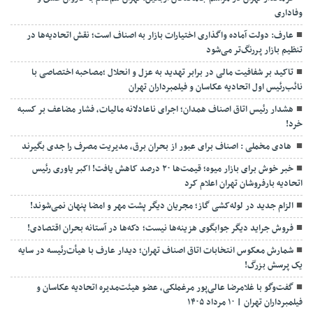
وفاداری
عارف: دولت آماده واگذاری اختیارات بازار به اصناف است؛ نقش اتحادیه‌ها در
تنظیم بازار پررنگ‌تر می‌شود
تاکید بر شفافیت مالی در برابر تهدید به عزل و انحلال ;مصاحبه اختصاصی با
نائب‌رئیس اول اتحادیه عکاسان و فیلمبرداران تهران
هشدار رئیس اتاق اصناف همدان؛ اجرای ناعادلانه مالیات، فشار مضاعف بر کسبه
خرد!
هادی مخملی : اصناف برای عبور از بحران برق، مدیریت مصرف را جدی بگیرند
خبر خوش برای بازار میوه؛ قیمت‌ها ۲۰ درصد کاهش یافت! اکبر یاوری رئیس
اتحادیه بارفروشان تهران اعلام کرد
الزام جدید در لوله‌کشی گاز؛ مجریان دیگر پشت مهر و امضا پنهان نمی‌شوند!
فروش جراید دیگر جوابگوی هزینه‌ها نیست؛ دکه‌ها در آستانه بحران اقتصادی!
شمارش معکوس انتخابات اتاق اصناف تهران؛ دیدار عارف با هیأت‌رئیسه در سایه
یک پرسش بزرگ!
گفت‌وگو با غلامرضا عالی‌پور مرغملکی، عضو هیئت‌مدیره اتحادیه عکاسان و
فیلمبرداران تهران | ۱۰ مرداد ۱۴۰۵