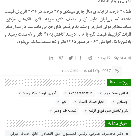
فدرال رزرو ارائه دهد.
طلا ۳۸ درصد از ابتدای سال جاری میلادی و ۲۷ درصد در ۲۰۲۴ افزایش قیمت
داشته که می‌توان دلیل آن را ضعف دلار، خرید بالای بانک‌های مرکزی،
سیاست‌های پولی آسان‌تر و تشدید بی‌ثباتی‌های جهانی دانست. در میان سایر
فلزات گران‌بها، قیمت نقره با ۰.۰۸ درصد کاهش به ۴۱ دلار و ۸۷ سنت رسید و
پلاتین با یک افزایش ۰.۶۳ درصدی ۱۳۹۵ دلار و ۵۵ سنت معامله می‌شود.
به اشتراک بگذارید :
https://akhbarasnaf.ir/?p=6077
برچسب ها
#طلای دست دوم
akhbarasnaf.ir
آخرین قیمت سکه و طلا
اجتماعی
اخبار اصناف اقتصاد
خبر
دلار و کاهش سود اوراق قرضه
قیمت طلا و دلار
اخبار مشابه
دکتر محمدرضا عمرانی، رئیس کمیسیون امور اقتصادی اتاق اصناف تهران،