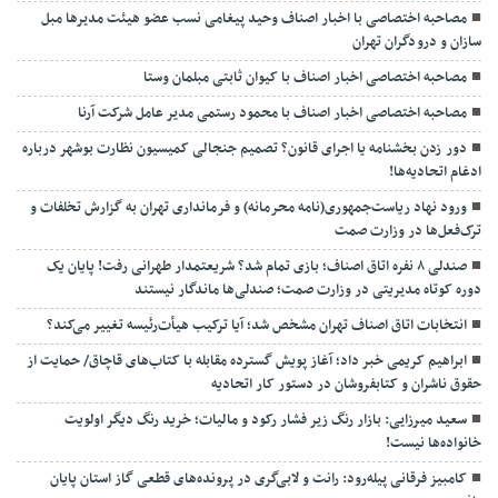
مصاحبه اختصاصی با اخبار اصناف وحید پیغامی نسب عضو هیئت مدیرها مبل
سازان و درودگران تهران
مصاحبه اختصاصی اخبار اصناف با کیوان ثابتی مبلمان وستا
مصاحبه اختصاصی اخبار اصناف با محمود رستمی مدیر عامل شرکت آرنا
دور زدن بخشنامه یا اجرای قانون؟ تصمیم جنجالی کمیسیون نظارت بوشهر درباره
ادغام اتحادیه‌ها!
ورود نهاد ریاست‌جمهوری(نامه محرمانه) و فرمانداری تهران به گزارش تخلفات و
ترک‌فعل‌ها در وزارت صمت
صندلی ۸ نفره اتاق اصناف؛ بازی تمام شد؟ شریعتمدار طهرانی رفت! پایان یک
دوره کوتاه مدیریتی در وزارت صمت؛ صندلی‌ها ماندگار نیستند
انتخابات اتاق اصناف تهران مشخص شد؛ آیا ترکیب هیأت‌رئیسه تغییر می‌کند؟
ابراهیم کریمی خبر داد؛ آغاز پویش گسترده مقابله با کتاب‌های قاچاق/ حمایت از
حقوق ناشران و کتابفروشان در دستور کار اتحادیه
سعید میرزایی: بازار رنگ زیر فشار رکود و مالیات؛ خرید رنگ دیگر اولویت
خانواده‌ها نیست!
کامبیز فرقانی پیله‌رود: رانت و لابی‌گری در پرونده‌های قطعی گاز استان پایان