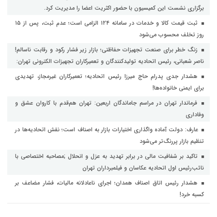
برگزاری نشست این کمیسیون با حضور اکثریت اعضا را مدیریت کرد.
ثبت قیمت کالا و خدمات در سامانه ۱۲۴ الزامی است؛ عدم ثبت، پس از ۱۵
روز تخلف محسوب می‌شود
زنگ خطر برای صنعت تجهیزات حفاظتی؛ بازار زیر فشار رکود و رقابت ناسالم!
ناصر شعبانی، رئیس اتحادیه تولیدکنندگان و تعمیرکاران تجهیزات الکترونی تهران:
هشدار جدی پدرام حاج میرزا رئیس اتحادیه؛ تعمیرکاران غیرمجاز، تهدیدی
برای ایمنی خانواده‌ها!
فرماندار تهران در مراسم جاماندگان اربعین: تهران هم‌قدم با کاروان عشق و
وفاداری
عارف: دولت آماده واگذاری اختیارات بازار به اصناف است؛ نقش اتحادیه‌ها در
تنظیم بازار پررنگ‌تر می‌شود
تاکید بر شفافیت مالی در برابر تهدید به عزل و انحلال ;مصاحبه اختصاصی با
نائب‌رئیس اول اتحادیه عکاسان و فیلمبرداران تهران
هشدار رئیس اتاق اصناف همدان؛ اجرای ناعادلانه مالیات، فشار مضاعف بر
کسبه خرد!