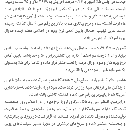
قیمت هر اونس طلا امروز با ۰.۳۴ درصد افزایش به ۳۶۴۸ دلار و ۴۵ سنت رسید.
قیمت معاملات آتی طلا در بازار کامکس نیویورک هم با یک افزایش ۰.۱۸
درصدی به ۳۶۸۳ دلار و ۹۰ سنت رسیده است. رشد اشتغال آمریکا به‌شدت در
ماه اوت آهسته شده و نرخ بیکاری هم به بالاترین رقم طی ۴ سال گذشته رسیده
است. بدین ترتیب احتمال پایین آمدن نرخ بهره در اجلاس هفته آینده فدرال
رزرو آمریکا افزایش می‌یابد.‌
تاجران حالا ۸۹.۴ درصد احتمال می‌دهند نرخ بهره ۲۵ واحد در ماه جاری پایین
بیاید و ۱۰.۶ درصد هم احتمال دارد این کاهش برابر با ۵۰ واحد باشد. پایین آمدن
نرخ بهره دلار و سود اوراق قرضه را تحت فشار قرار داده و تقاضا برای طلا به‌عنوان
یک سرمایه غیر از سوددهی را بالا می‌برد.
شاخص دلار تا پایین‌ترین سطح طی ۷ هفته گذشته پایین آمده و خرید طلا را برای
دارندگان سایر ارزهای دنیا ارزان‌تر کرده‌است. سود اوراق قرضه ده‌ساله خزانه‌داری
آمریکا هم تا پایین‌ترین رقم طی ۵ ماه گذشته کاهش یافته است.
دراین‌بین، انتظار می‌رود بانک مرکزی اروپا نرخ بهره را در اجلاس روز پنجشنبه
ثابت نگه دارند. سرمایه‌گذاران در حال‌حاضر منتظر اطلاعات مربوط به قیمت
تولیدکننده و مصرف‌کننده در آمریکا هستند که قرار است در روزهای چهارشنبه
و پنجشنبه منتشر شده و سرنخ‌های بیشتری در مورد مسیر سیاست‌های پولی