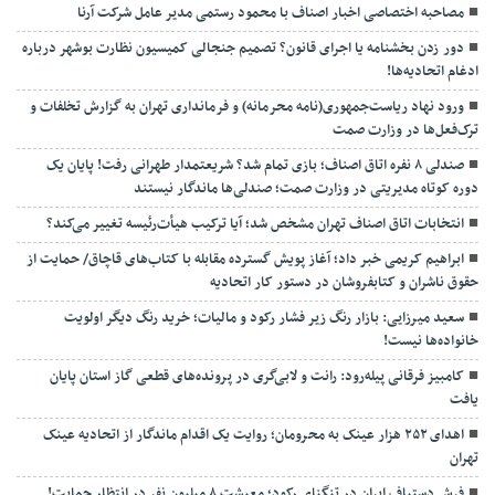
مصاحبه اختصاصی اخبار اصناف با محمود رستمی مدیر عامل شرکت آرنا
دور زدن بخشنامه یا اجرای قانون؟ تصمیم جنجالی کمیسیون نظارت بوشهر درباره
ادغام اتحادیه‌ها!
ورود نهاد ریاست‌جمهوری(نامه محرمانه) و فرمانداری تهران به گزارش تخلفات و
ترک‌فعل‌ها در وزارت صمت
صندلی ۸ نفره اتاق اصناف؛ بازی تمام شد؟ شریعتمدار طهرانی رفت! پایان یک
دوره کوتاه مدیریتی در وزارت صمت؛ صندلی‌ها ماندگار نیستند
انتخابات اتاق اصناف تهران مشخص شد؛ آیا ترکیب هیأت‌رئیسه تغییر می‌کند؟
ابراهیم کریمی خبر داد؛ آغاز پویش گسترده مقابله با کتاب‌های قاچاق/ حمایت از
حقوق ناشران و کتابفروشان در دستور کار اتحادیه
سعید میرزایی: بازار رنگ زیر فشار رکود و مالیات؛ خرید رنگ دیگر اولویت
خانواده‌ها نیست!
کامبیز فرقانی پیله‌رود: رانت و لابی‌گری در پرونده‌های قطعی گاز استان پایان
یافت
اهدای ۲۵۲ هزار عینک به محرومان؛ روایت یک اقدام ماندگار از اتحادیه عینک
تهران
فرش دستباف ایران در تنگنای رکود؛ معیشت ۸ میلیون نفر در انتظار حمایت!