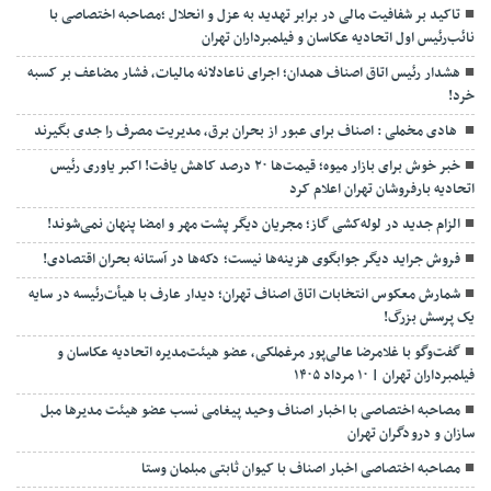
تاکید بر شفافیت مالی در برابر تهدید به عزل و انحلال ;مصاحبه اختصاصی با
نائب‌رئیس اول اتحادیه عکاسان و فیلمبرداران تهران
هشدار رئیس اتاق اصناف همدان؛ اجرای ناعادلانه مالیات، فشار مضاعف بر کسبه
خرد!
هادی مخملی : اصناف برای عبور از بحران برق، مدیریت مصرف را جدی بگیرند
خبر خوش برای بازار میوه؛ قیمت‌ها ۲۰ درصد کاهش یافت! اکبر یاوری رئیس
اتحادیه بارفروشان تهران اعلام کرد
الزام جدید در لوله‌کشی گاز؛ مجریان دیگر پشت مهر و امضا پنهان نمی‌شوند!
فروش جراید دیگر جوابگوی هزینه‌ها نیست؛ دکه‌ها در آستانه بحران اقتصادی!
شمارش معکوس انتخابات اتاق اصناف تهران؛ دیدار عارف با هیأت‌رئیسه در سایه
یک پرسش بزرگ!
گفت‌وگو با غلامرضا عالی‌پور مرغملکی، عضو هیئت‌مدیره اتحادیه عکاسان و
فیلمبرداران تهران | ۱۰ مرداد ۱۴۰۵
مصاحبه اختصاصی با اخبار اصناف وحید پیغامی نسب عضو هیئت مدیرها مبل
سازان و درودگران تهران
مصاحبه اختصاصی اخبار اصناف با کیوان ثابتی مبلمان وستا