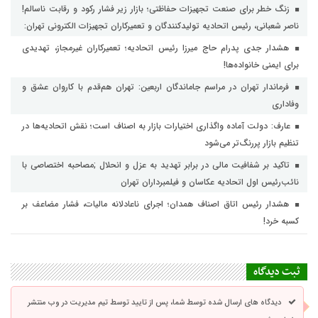
زنگ خطر برای صنعت تجهیزات حفاظتی؛ بازار زیر فشار رکود و رقابت ناسالم!
ناصر شعبانی، رئیس اتحادیه تولیدکنندگان و تعمیرکاران تجهیزات الکترونی تهران:
هشدار جدی پدرام حاج میرزا رئیس اتحادیه؛ تعمیرکاران غیرمجاز، تهدیدی
برای ایمنی خانواده‌ها!
فرماندار تهران در مراسم جاماندگان اربعین: تهران هم‌قدم با کاروان عشق و
وفاداری
عارف: دولت آماده واگذاری اختیارات بازار به اصناف است؛ نقش اتحادیه‌ها در
تنظیم بازار پررنگ‌تر می‌شود
تاکید بر شفافیت مالی در برابر تهدید به عزل و انحلال ;مصاحبه اختصاصی با
نائب‌رئیس اول اتحادیه عکاسان و فیلمبرداران تهران
هشدار رئیس اتاق اصناف همدان؛ اجرای ناعادلانه مالیات، فشار مضاعف بر
کسبه خرد!
ثبت دیدگاه
دیدگاه های ارسال شده توسط شما، پس از تایید توسط تیم مدیریت در وب منتشر