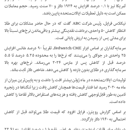
آمریکا نیز با ۰.۱ درصد افزایش به ۱۹۲۴ دلار و ۷۰ سنت رسید. حجم معاملات
ممکن است به دلیل تعطیلات ایالات‌متحده پایین باشد.
نیکلاس فراپل، رئیس شرکت ABC گفت که در حال حاضر مشکلات برای طلا
انتظار کاهش ۵۰ واحدی، برداشت نقدینگی بیشتر و باقی‌ماندن نرخ‌های نسبتاً بالا
برای مدتی پس از رسیدن به ارزش پایانی است.
سرمایه‌گذاران بر اساس ابزار Fedwatch CME، تقریباً ۹۰ درصد شانس افزایش
۲۵ واحدی در جولای را می‌بینند که نرخ‌ها را به محدوده ۵.۲۵ درصد تا ۵.۵
درصد قبل از کاهش پس از مارس ۲۰۲۴ می‌رساند. نرخ‌های بهره بالا
سرمایه‌گذاری در طلای بدون بازده را کاهش می‌دهد. شاخص دلار ثابت ماند.
تولیدات ایالات‌متحده در ماه ژوئن بیشتر افت را داشت و به پایین‌ترین میزان از
ماه مه ۲۰۲۰ رسید اما فشار قیمت‌ها همچنان کاهش یافت زیرا تنگناها در زنجیره
تامین به طور قابل‌توجهی کاهش یافته و هزینه‌های استقراض بالاتر تقاضا را کاهش
داده است.
بر اساس گزارش رویترز، فراپل افزود که قیمت طلا می‌تواند قبل از کاهش
احتمالی به ۱۹۴۰ دلار بازگردد.
در بازار سایر فلزات ارزشمند، بهای هر اونس نقره با ۰.۱ درصد افزایش به ۲۲.۹۱