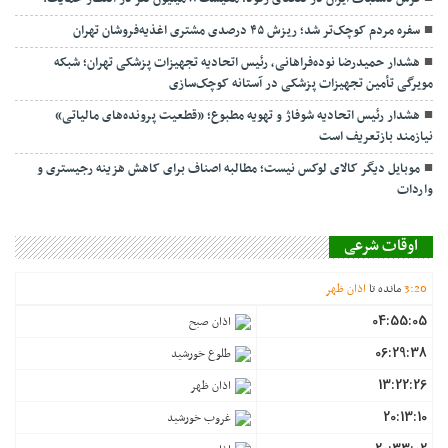
سفره مردم کوچک‌تر شد؛ ریزش ۴۵ درصدی مشتری اغذیه‌فروشان تهران
هشدار حمیدرضا نوده‌فراهانی، رئیس اتحادیه تجهیزات پزشکی تهران؛ شبکه
مویرگی تأمین تجهیزات پزشکی در آستانه کوچک‌سازی
هشدار رئیس اتحادیه شوفاژ و تهویه مطبوع؛ «قطعیت پرونده‌های مالیاتی»
نیازمند بازتعریف است
موبایل دیگر کالای لوکس نیست؛ مطالبه اصناف برای کاهش هزینه رجیستری و
واردات
اوقات شرعی
20
:
3
مانده تا
اذان ظهر
04:55:05
اذان صبح
06:29:38
طلوع خورشید
13:22:26
اذان ظهر
20:13:10
غروب خورشید