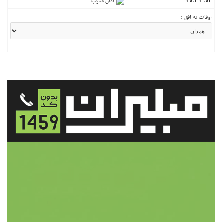
20:33:02
اذان مغرب
اوقات به افق :