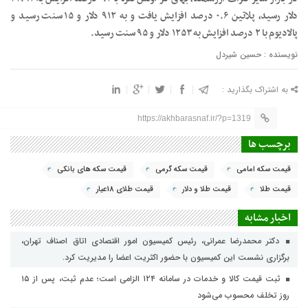
دلار رسید، پلاتین ۰.۶ درصد افزایش یافت و به ۹۱۲ دلار و ۱۵ سنت رسید و
پالادیوم با ۲ درصد افزایش به ۱۲۵۳ دلار و ۹۵ سنت رسید.
نویسنده : حسین شیردل
به اشتراک بگذارید :
https://akhbarasnaf.ir/?p=1319
برچسب ها
قیمت سکه امامی
قیمت سکه گرمی
قیمت سکه های بانکی
قیمت طلا
قیمت طلا و دلار
قیمت طلای 18عیار
اخبار مشابه
دکتر محمدرضا عمرانی، رئیس کمیسیون امور اقتصادی اتاق اصناف تهران،
برگزاری نشست این کمیسیون با حضور اکثریت اعضا را مدیریت کرد.
ثبت قیمت کالا و خدمات در سامانه ۱۲۴ الزامی است؛ عدم ثبت، پس از ۱۵
روز تخلف محسوب می‌شود