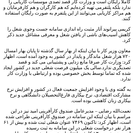
کاملاً رایگان است و وزارت کار قصد تصدی‌ موسسات کاریابی را
ندارد بلکه پلتفرمی تهیه کرده‌ایم که هم کارگران و هم کارفرمایان و
هم مراکز کاریابی می‌توانند از این پلتفرم به صورت رایگان استفاده
کنند.
کریمی بیرانوند آثار مثبت راه اندازی سامانه جست وجوی شغل را
کاهش آسیب‌های ناشی از یافتن شغل و معرفی مشاغل جدید ذکر
کرد.
معاون وزیر کار با بیان اینکه از بهار سال گذشته تا پایان بهار امسال
۷۲۰ هزار شغل ماندگار و پایدار در کشور به وجود آمده است، اظهار
کرد: وزارت کار صرفا مانع زدایی و پشتیبانی می کند و قصد
تصدیگری ندارد.سالی یک میلیون فرصت شغلی جدید در کشور ایجاد
شده که تماما توسط بخش خصوصی بوده و ارتباطی با وزارت کار
ندارد.
به گفته وی با وجود افزایش جمعیت فعال در کشور و افزایش نرخ
مشارکت اقتصادی، نرخ بیکاری فارغ‌التحصیلان دانشگاهی و نرخ
بیکاری زنان کاهشی بوده است.
نعمت‌الله رضایی – مدیرعامل صندوق کارآفرینی امید نیز در این
مراسم با بیان اینکه این سامانه در صندوق کارآفرینی طراحی شده
است، اظهار کرد: تاکنون ۷۴۶۹ عنوان شغلی ثبت شده و بیش از ۶۱
هزار نفر درخواست شغلی در این سامانه به ثبت رسیده