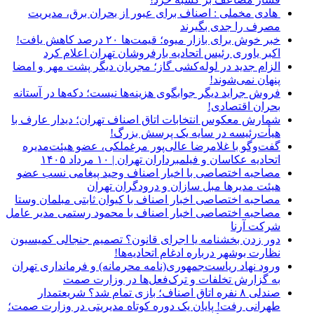
هادی مخملی : اصناف برای عبور از بحران برق، مدیریت
مصرف را جدی بگیرند
خبر خوش برای بازار میوه؛ قیمت‌ها ۲۰ درصد کاهش یافت!
اکبر یاوری رئیس اتحادیه بارفروشان تهران اعلام کرد
الزام جدید در لوله‌کشی گاز؛ مجریان دیگر پشت مهر و امضا
پنهان نمی‌شوند!
فروش جراید دیگر جوابگوی هزینه‌ها نیست؛ دکه‌ها در آستانه
بحران اقتصادی!
شمارش معکوس انتخابات اتاق اصناف تهران؛ دیدار عارف با
هیأت‌رئیسه در سایه یک پرسش بزرگ!
گفت‌وگو با غلامرضا عالی‌پور مرغملکی، عضو هیئت‌مدیره
اتحادیه عکاسان و فیلمبرداران تهران | ۱۰ مرداد ۱۴۰۵
مصاحبه اختصاصی با اخبار اصناف وحید پیغامی نسب عضو
هیئت مدیرها مبل سازان و درودگران تهران
مصاحبه اختصاصی اخبار اصناف با کیوان ثابتی مبلمان وستا
مصاحبه اختصاصی اخبار اصناف با محمود رستمی مدیر عامل
شرکت آرنا
دور زدن بخشنامه یا اجرای قانون؟ تصمیم جنجالی کمیسیون
نظارت بوشهر درباره ادغام اتحادیه‌ها!
ورود نهاد ریاست‌جمهوری(نامه محرمانه) و فرمانداری تهران
به گزارش تخلفات و ترک‌فعل‌ها در وزارت صمت
صندلی ۸ نفره اتاق اصناف؛ بازی تمام شد؟ شریعتمدار
طهرانی رفت! پایان یک دوره کوتاه مدیریتی در وزارت صمت؛