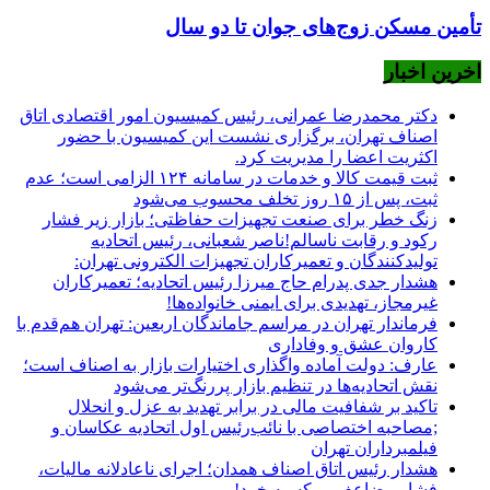
تأمین مسکن زوج‌های جوان تا دو سال
اخرین اخبار
دکتر محمدرضا عمرانی، رئیس کمیسیون امور اقتصادی اتاق
اصناف تهران، برگزاری نشست این کمیسیون با حضور
اکثریت اعضا را مدیریت کرد.
ثبت قیمت کالا و خدمات در سامانه ۱۲۴ الزامی است؛ عدم
ثبت، پس از ۱۵ روز تخلف محسوب می‌شود
زنگ خطر برای صنعت تجهیزات حفاظتی؛ بازار زیر فشار
رکود و رقابت ناسالم!ناصر شعبانی، رئیس اتحادیه
تولیدکنندگان و تعمیرکاران تجهیزات الکترونی تهران:
هشدار جدی پدرام حاج میرزا رئیس اتحادیه؛ تعمیرکاران
غیرمجاز، تهدیدی برای ایمنی خانواده‌ها!
فرماندار تهران در مراسم جاماندگان اربعین: تهران هم‌قدم با
کاروان عشق و وفاداری
عارف: دولت آماده واگذاری اختیارات بازار به اصناف است؛
نقش اتحادیه‌ها در تنظیم بازار پررنگ‌تر می‌شود
تاکید بر شفافیت مالی در برابر تهدید به عزل و انحلال
;مصاحبه اختصاصی با نائب‌رئیس اول اتحادیه عکاسان و
فیلمبرداران تهران
هشدار رئیس اتاق اصناف همدان؛ اجرای ناعادلانه مالیات،
فشار مضاعف بر کسبه خرد!