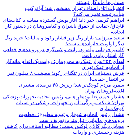
صندلی‌ها ماندگار نیستند
انتخابات اتاق اصناف تهران مشخص شد؛ آیا ترکیب
هیأت‌رئیسه تغییر می‌کند؟
ابراهیم کریمی خبر داد؛ آغاز پویش گسترده مقابله با کتاب‌های
قاچاق/ حمایت از حقوق ناشران و کتابفروشان در دستور کار
اتحادیه
سعید میرزایی: بازار رنگ زیر فشار رکود و مالیات؛ خرید رنگ
دیگر اولویت خانواده‌ها نیست!
کامبیز فرقانی پیله‌رود: رانت و لابی‌گری در پرونده‌های قطعی
گاز استان پایان یافت
اهدای ۲۵۲ هزار عینک به محرومان؛ روایت یک اقدام ماندگار
از اتحادیه عینک تهران
فرش دستباف ایران در تنگنای رکود؛ معیشت ۸ میلیون نفر
در انتظار حمایت!
سفره مردم کوچک‌تر شد؛ ریزش ۴۵ درصدی مشتری
اغذیه‌فروشان تهران
هشدار حمیدرضا نوده‌فراهانی، رئیس اتحادیه تجهیزات پزشکی
تهران؛ شبکه مویرگی تأمین تجهیزات پزشکی در آستانه
کوچک‌سازی
هشدار رئیس اتحادیه شوفاژ و تهویه مطبوع؛ «قطعیت
پرونده‌های مالیاتی» نیازمند بازتعریف است
موبایل دیگر کالای لوکس نیست؛ مطالبه اصناف برای کاهش
هزینه رجیستری و واردات