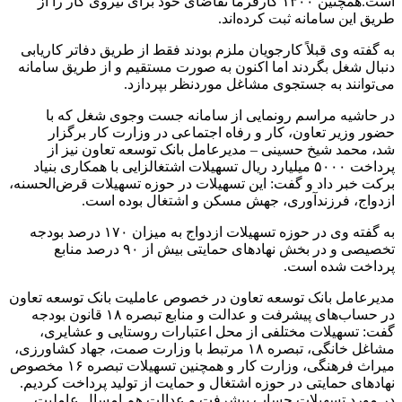
است.همچنین ۱۳۰۰ کارفرما تقاضای خود برای نیروی کار را از
طریق این سامانه ثبت کرده‌اند.
به گفته وی قبلاً کارجویان ملزم بودند فقط از طریق دفاتر کاریابی
دنبال شغل بگردند اما اکنون به صورت مستقیم و از طریق سامانه
می‌توانند به جستجوی مشاغل موردنظر بپردازد.
در حاشیه مراسم رونمایی از سامانه جست وجوی شغل که با
حضور وزیر تعاون، کار و رفاه اجتماعی در وزارت کار برگزار
شد، محمد شیخ حسینی – مدیرعامل بانک توسعه تعاون نیز از
پرداخت ۵۰۰۰ میلیارد ریال تسهیلات اشتغالزایی با همکاری بنیاد
برکت خبر داد و گفت: این تسهیلات در حوزه تسهیلات قرض‌الحسنه،
ازدواج، فرزندآوری، جهش مسکن و اشتغال بوده است.
به گفته وی در حوزه تسهیلات ازدواج به میزان ۱۷۰ درصد بودجه
تخصیصی و در بخش نهادهای حمایتی بیش از ۹۰ درصد منابع
پرداخت شده است.
مدیرعامل بانک توسعه تعاون در خصوص عاملیت بانک توسعه تعاون
در حساب‌های پیشرفت و عدالت و منابع تبصره ۱۸ قانون بودجه
گفت: تسهیلات مختلفی از محل اعتبارات روستایی و عشایری،
مشاغل خانگی، تبصره ۱۸ مرتبط با وزارت صمت، جهاد کشاورزی،
میراث فرهنگی، وزارت کار و همچنین تسهیلات تبصره ۱۶ مخصوص
نهادهای حمایتی در حوزه اشتغال و حمایت از تولید پرداخت کردیم.
در مورد تسهیلات حساب پیشرفت و عدالت هم امسال عاملیت