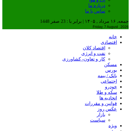
درباره ما
تماس با ما
جمعه, ۱۶ مرداد , ۱۴۰۵ | برابر با : 23 صفر 1448
Friday, 7 August , 2026
خانه
اقتصادی
اقتصاد کلان
نفت و انرژی
کار و تعاون- کشاورزی
مسکن
بورس
بانک / بیمه
اجتماعی
خودرو
سکه و طلا
اتحادیه ها
قوانین و مقررات
عکس روز
بازار
سیاست
ویژه