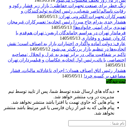
پس از ۱۵ روز تخلف محسوب می‌شود
1405/05/14
زنگ خطر برای صنعت تجهیزات حفاظتی؛ بازار زیر فشار رکود و
رقابت ناسالم!ناصر شعبانی، رئیس اتحادیه تولیدکنندگان و
تعمیرکاران تجهیزات الکترونی تهران:
1405/05/13
هشدار جدی پدرام حاج میرزا رئیس اتحادیه؛ تعمیرکاران غیرمجاز،
تهدیدی برای ایمنی خانواده‌ها!
1405/05/13
فرماندار تهران در مراسم جاماندگان اربعین: تهران هم‌قدم با
کاروان عشق و وفاداری
1405/05/13
عارف: دولت آماده واگذاری اختیارات بازار به اصناف است؛ نقش
اتحادیه‌ها در تنظیم بازار پررنگ‌تر می‌شود
1405/05/12
تاکید بر شفافیت مالی در برابر تهدید به عزل و انحلال ;مصاحبه
اختصاصی با نائب‌رئیس اول اتحادیه عکاسان و فیلمبرداران تهران
1405/05/11
هشدار رئیس اتاق اصناف همدان؛ اجرای ناعادلانه مالیات، فشار
مضاعف بر کسبه خرد!
1405/05/11
ثبت دیدگاه
دیدگاه های ارسال شده توسط شما، پس از تایید توسط تیم
مدیریت در وب منتشر خواهد شد.
پیام هایی که حاوی تهمت یا افترا باشد منتشر نخواهد شد.
پیام هایی که به غیر از زبان فارسی یا غیر مرتبط باشد منتشر
نخواهد شد.