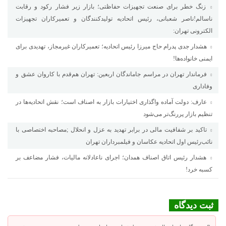
زنگ خطر برای صنعت تجهیزات حفاظتی؛ بازار زیر فشار رکود و رقابت
ناسالم!ناصر شعبانی، رئیس اتحادیه تولیدکنندگان و تعمیرکاران تجهیزات
الکترونی تهران:
هشدار جدی پدرام حاج میرزا رئیس اتحادیه؛ تعمیرکاران غیرمجاز، تهدیدی برای
ایمنی خانواده‌ها!
فرماندار تهران در مراسم جاماندگان اربعین: تهران هم‌قدم با کاروان عشق و
وفاداری
عارف: دولت آماده واگذاری اختیارات بازار به اصناف است؛ نقش اتحادیه‌ها در
تنظیم بازار پررنگ‌تر می‌شود
تاکید بر شفافیت مالی در برابر تهدید به عزل و انحلال ;مصاحبه اختصاصی با
نائب‌رئیس اول اتحادیه عکاسان و فیلمبرداران تهران
هشدار رئیس اتاق اصناف همدان؛ اجرای ناعادلانه مالیات، فشار مضاعف بر
کسبه خرد!
ثبت دیدگاه