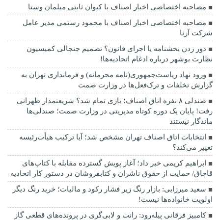
مصاحبه اختصاصی اخبار اصناف با کیوان ثابتی مبلمان وستا
مصاحبه اختصاصی اخبار اصناف با محمود رستمی مدیر عامل
شرکت آرنا
دور زدن بخشنامه یا اجرای قانون؟ تصمیم جنجالی کمیسیون
نظارت بوشهر درباره ادغام اتحادیه‌ها!
ورود نهاد ریاست‌جمهوری(نامه محرمانه) و فرمانداری تهران به
گزارش تخلفات و ترک‌فعل‌ها در وزارت صمت
صندلی ۸ نفره اتاق اصناف؛ بازی تمام شد؟ شریعتمدار طهرانی
رفت! پایان یک دوره کوتاه مدیریتی در وزارت صمت؛ صندلی‌ها
ماندگار نیستند
انتخابات اتاق اصناف تهران مشخص شد؛ آیا ترکیب هیأت‌رئیسه
تغییر می‌کند؟
ابراهیم کریمی خبر داد؛ آغاز پویش گسترده مقابله با کتاب‌های
قاچاق/ حمایت از حقوق ناشران و کتابفروشان در دستور کار اتحادیه
سعید میرزایی: بازار رنگ زیر فشار رکود و مالیات؛ خرید رنگ دیگر
اولویت خانواده‌ها نیست!
کامبیز فرقانی پیله‌رود: رانت و لابی‌گری در پرونده‌های قطعی گاز