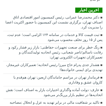
اخرین اخبار
دکتر محمدرضا عمرانی، رئیس کمیسیون امور اقتصادی اتاق
اصناف تهران، برگزاری نشست این کمیسیون با حضور اکثریت اعضا
را مدیریت کرد.
ثبت قیمت کالا و خدمات در سامانه ۱۲۴ الزامی است؛ عدم ثبت،
پس از ۱۵ روز تخلف محسوب می‌شود
زنگ خطر برای صنعت تجهیزات حفاظتی؛ بازار زیر فشار رکود و
رقابت ناسالم!ناصر شعبانی، رئیس اتحادیه تولیدکنندگان و
تعمیرکاران تجهیزات الکترونی تهران:
هشدار جدی پدرام حاج میرزا رئیس اتحادیه؛ تعمیرکاران غیرمجاز،
تهدیدی برای ایمنی خانواده‌ها!
فرماندار تهران در مراسم جاماندگان اربعین: تهران هم‌قدم با
کاروان عشق و وفاداری
عارف: دولت آماده واگذاری اختیارات بازار به اصناف است؛ نقش
اتحادیه‌ها در تنظیم بازار پررنگ‌تر می‌شود
تاکید بر شفافیت مالی در برابر تهدید به عزل و انحلال ;مصاحبه