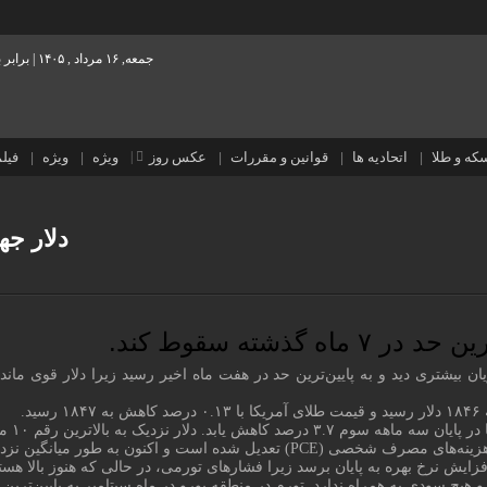
جمعه, ۱۶ مرداد , ۱۴۰۵ | برابر با : 23 صفر 1448
که و طلا
اتحادیه ها
قوانین و مقررات
عکس روز
ویژه
ویژه
فیل
دلار جه
ذشته سقوط کند.
 بیشتری دید و به پایین‌ترین حد در هفت ماه اخیر رسید زیرا دلار قوی ماند و
 نزدیک به هدف ۲ درصدی خود در سه ماه گذشته است.
زایش نرخ بهره به پایان برسد زیرا فشارهای تورمی، در حالی که هنوز بالا ه
 هیچ سودی به همراه ندارد. تورم در منطقه یورو در ماه سپتامبر به پایین‌تر