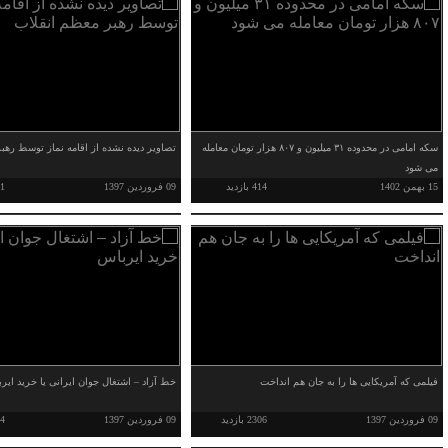
سکه امامی در محدوده ۳۱ میلیون و ۸۰۷ هزار تومان معامله
تصاویر دیده نشده از اقامه نماز توسط رهب
می شود
15 بهمن 1402
414 بازدید
09 فروردین 1397
081
فیلمی که آمریکایی ها را به جان هم انداخت
خط آزاد – اشتغال جوان ایرانی یا خرید ایر
09 فروردین 1397
2306 بازدید
09 فروردین 1397
284