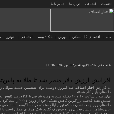
اقتصادی
اجتماعی
درباره ما
تماس با ما
خانه
اقتصادی
مسکن
بورس
بانک / بیمه
اجتماعی
خودرو
س
شناسه خبر : 2205
|
تاریخ انتشار : 10 مهر 1402 - 11:15
|
افزایش ارزش دلار منجر شد تا طلا به پایین‌ترین حد در ۷ ماه گ
اخبار اصناف،
به گزارش
طلا امروز، دوشنبه برای ششمین جلسه متوالی زیان‌
داده‌های بازار کار هستند.
بهای طلا تا ساعت ۱۰ و ۱۰ دقیقه صبح به وقت شرقی با ۲.۴ درصد کاهش به ۱۸۴۶ دلار رسید و قیمت طلای آمریکا با ۰.۱۳ درصد کاهش به ۱۸۴۷ رسید.
شمش هفته گذشته بزرگترین کاهش هفتگی خود از ژوئن ۲۰۲۱ را ثبت کرد تا در پایان سه ماهه سوم ۳.۷ درصد کاهش یابد. دلار نزدیک به بالاترین رقم ۱۰ ماهه باقی ماند، در حالی که بازدهی خزانه‌داری در اوج ۱۶ سال گذشته بود.
داده‌های روز جمعه نشان داد که تورم ایالات‌متحده در ماه اگوست با شاخص هزینه‌های مصرف شخصی (PCE) تعدیل شده است و اکنون به طور میانگین
جان ویلیامز، رئیس فدرال رزرو نیویورک گفت: بانک مرکزی ممکن است با اف
نرخ‌های بالاتر هزینه فرصت نگهداری شمش به قیمت دلار را افزایش می‌دهد و