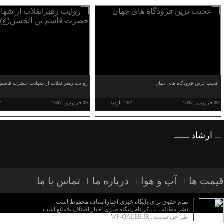
عجیب ترین فرودگاه های جهان
روایت رهبرانقلاب از شهادت حضرت قاسم 
09 فروردین 1397
2301 بازدید
09 فروردین 1397
271
ارشاد
قیمت ها
آب و هوا
درباره ما
تماس با ما
تمام حقوق برای پایگاه خبری اخباراصناف محفوظ است.
نشر مطالب با ذکر نام پایگاه خبری اخبار اصناف بلامانع است.
طراحی سایت :
WP-QALEB.IR