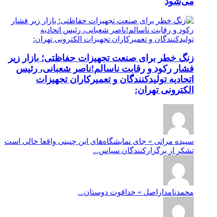
می‌شود
زنگ خطر برای صنعت تجهیزات حفاظتی؛ بازار زیر
فشار رکود و رقابت ناسالم!ناصر شعبانی، رئیس
اتحادیه تولیدکنندگان و تعمیرکاران تجهیزات
الکترونی تهران:
سپیده مراتی » جای نمایشگاه‌های این چنینی واقعا خالی است
تشکر از برگزارکنندگان سپاس...
محمدنامداراصل » خداقوت دوستان...