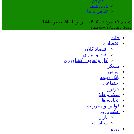
درباره ما
تماس با ما
شنبه, ۱۷ مرداد , ۱۴۰۵ | برابر با : 24 صفر 1448
Saturday, 8 August , 2026
خانه
اقتصادی
اقتصاد کلان
نفت و انرژی
کار و تعاون- کشاورزی
مسکن
بورس
بانک / بیمه
اجتماعی
خودرو
سکه و طلا
اتحادیه ها
قوانین و مقررات
عکس روز
بازار
سیاست
ویژه