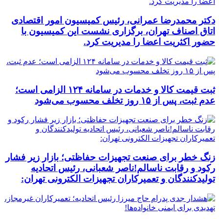
دکتر محمدرضا عمرانی، رئیس کمیسیون امور اقتصادی
اتاق اصناف تهران، برگزاری نشست این کمیسیون با
حضور اکثریت اعضا را مدیریت کرد.
ثبت قیمت کالا و خدمات در سامانه ۱۲۴ الزامی است؛
عدم ثبت، پس از ۱۵ روز تخلف محسوب می‌شود
زنگ خطر برای صنعت تجهیزات حفاظتی؛ بازار زیر فشار
رکود و رقابت ناسالم!ناصر شعبانی، رئیس اتحادیه
تولیدکنندگان و تعمیرکاران تجهیزات الکترونی تهران: