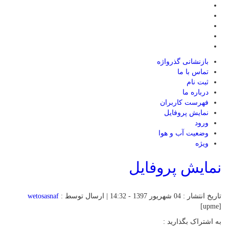
بازنشانی گذرواژه
تماس با ما
ثبت نام
درباره ما
فهرست کاربران
نمایش پروفایل
ورود
وضعیت آب و هوا
ویژه
نمایش پروفایل
تاریخ انتشار : 04 شهریور 1397 - 14:32 | ارسال توسط :
wetosasnaf
[upme]
به اشتراک بگذارید :