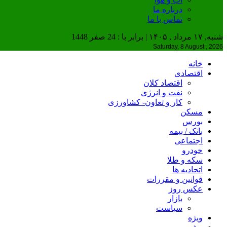
درباره ما
تماس با ما
شنبه, ۱۷ مرداد , ۱۴۰۵ | برابر با : 24 صفر 1448
Saturday, 8 August , 2026
خانه
اقتصادی
اقتصاد کلان
نفت و انرژی
کار و تعاون- کشاورزی
مسکن
بورس
بانک / بیمه
اجتماعی
خودرو
سکه و طلا
اتحادیه ها
قوانین و مقررات
عکس روز
بازار
سیاست
ویژه