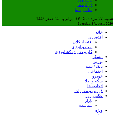
درباره ما
تماس با ما
شنبه, ۱۷ مرداد , ۱۴۰۵ | برابر با : 24 صفر 1448
Saturday, 8 August , 2026
خانه
اقتصادی
اقتصاد کلان
نفت و انرژی
کار و تعاون- کشاورزی
مسکن
بورس
بانک / بیمه
اجتماعی
خودرو
سکه و طلا
اتحادیه ها
قوانین و مقررات
عکس روز
بازار
سیاست
ویژه