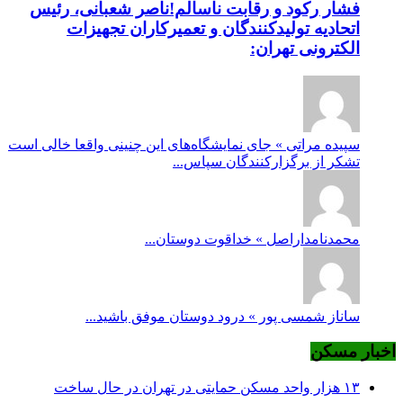
فشار رکود و رقابت ناسالم!ناصر شعبانی، رئیس
اتحادیه تولیدکنندگان و تعمیرکاران تجهیزات
الکترونی تهران:
سپیده مراتی » جای نمایشگاه‌های این چنینی واقعا خالی است
تشکر از برگزارکنندگان سپاس...
محمدنامداراصل » خداقوت دوستان...
ساناز شمسی پور » درود دوستان موفق باشید...
اخبار مسکن
۱۳ هزار واحد مسکن حمایتی در تهران در حال ساخت