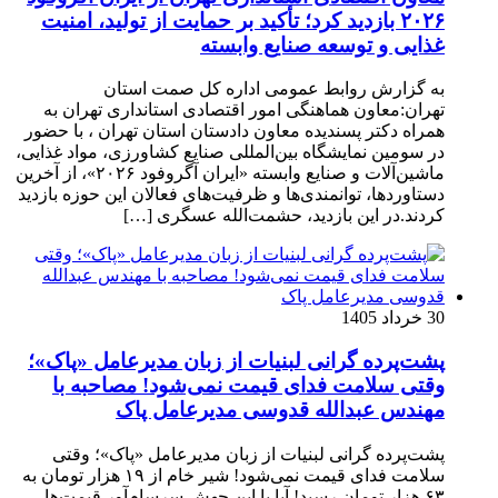
۲۰۲۶ بازدید کرد؛ تأکید بر حمایت از تولید، امنیت
غذایی و توسعه صنایع وابسته
به گزارش روابط عمومی اداره کل صمت استان
تهران:معاون هماهنگی امور اقتصادی استانداری تهران به
همراه دکتر پسندیده معاون دادستان استان تهران ، با حضور
در سومین نمایشگاه بین‌المللی صنایع کشاورزی، مواد غذایی،
ماشین‌آلات و صنایع وابسته «ایران آگروفود ۲۰۲۶»، از آخرین
دستاوردها، توانمندی‌ها و ظرفیت‌های فعالان این حوزه بازدید
کردند.‌در این بازدید، حشمت‌الله عسگری […]
30 خرداد 1405
پشت‌پرده گرانی لبنیات از زبان مدیرعامل «پاک»؛
وقتی سلامت فدای قیمت نمی‌شود! مصاحبه با
مهندس عبدالله قدوسی مدیرعامل پاک
پشت‌پرده گرانی لبنیات از زبان مدیرعامل «پاک»؛ وقتی
سلامت فدای قیمت نمی‌شود! ​شیر خام از ۱۹ هزار تومان به
۶۳ هزار تومان رسید! آیا با این جهش سرسام‌آور قیمت‌ها،