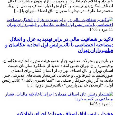
خبر داد و اعلام کرد نظارت و مدیریت بازار بدون مشارکت فعال
اصناف امکان‌پذیر نیست. به گزارش اخبار اصناف به نقل از ایرنا،
محمدرضا عارف در دیدار با مدیران اتاق اصناف تهران با […]
11 مرداد 1405
تاکید بر شفافیت مالی در برابر تهدید به عزل و انحلال
;مصاحبه اختصاصی با نائب‌رئیس اول اتحادیه عکاسان و
فیلمبرداران تهران
در تازه‌ترین تحولات صنفی، چهار عضو هیئت مدیره اتحادیه عکاسان
و فیلمبرداران تهران ضمن انتقاد شدید از عملکرد سازمان صمت
استان تهران و اتاق اصناف تهران، از اعمال فشار برای امضای
صورتجلسات غیرقانونی و جابجایی غیرمجاز پست‌های مدیریتی خبر
دادند. به گزارش خبرنگار صنفی ما، *نیما نصیری نائینی* (نائب‌رئیس
اول)، *ارسلان خدایی پارچین* (نائب‌رئیس دوم)، […]
11 مرداد 1405
هشدار رئیس اتاق اصناف همدان؛ اجرای ناعادلانه