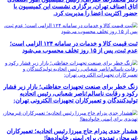
اتاق اصناف تهران، برگزاری نشست این کمیسیون با
حضور اکثریت اعضا را مدیریت کرد.
ثبت قیمت کالا و خدمات در سامانه ۱۲۴ الزامی است؛
عدم ثبت، پس از ۱۵ روز تخلف محسوب می‌شود
زنگ خطر برای صنعت تجهیزات حفاظتی؛ بازار زیر فشار
رکود و رقابت ناسالم!ناصر شعبانی، رئیس اتحادیه
تولیدکنندگان و تعمیرکاران تجهیزات الکترونی تهران:
هشدار جدی پدرام حاج میرزا رئیس اتحادیه؛ تعمیرکاران
غیرمجاز، تهدیدی برای ایمنی خانواده‌ها!