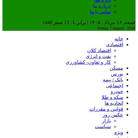
درباره ما
تماس با ما
جمعه, ۱۶ مرداد , ۱۴۰۵ | برابر با : 23 صفر 1448
Friday, 7 August , 2026
خانه
اقتصادی
اقتصاد کلان
نفت و انرژی
کار و تعاون- کشاورزی
مسکن
بورس
بانک / بیمه
اجتماعی
خودرو
سکه و طلا
اتحادیه ها
قوانین و مقررات
عکس روز
بازار
سیاست
ویژه