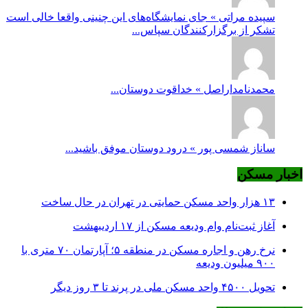
سپیده مراتی » جای نمایشگاه‌های این چنینی واقعا خالی است
تشکر از برگزارکنندگان سپاس...
محمدنامداراصل » خداقوت دوستان...
ساناز شمسی پور » درود دوستان موفق باشید...
اخبار مسکن
۱۳ هزار واحد مسکن حمایتی در تهران در حال ساخت
آغاز ثبت‌نام وام ودیعه مسکن از ۱۷ اردیبهشت
نرخ‌ رهن و اجاره مسکن در منطقه ۵؛ آپارتمان ۷۰ متری با
۹۰۰ میلیون ودیعه
تحویل ۴۵۰۰ واحد مسکن ملی در پرند تا ۳ روز دیگر