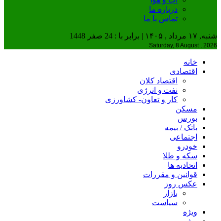
درباره ما
تماس با ما
شنبه, ۱۷ مرداد , ۱۴۰۵ | برابر با : 24 صفر 1448
Saturday, 8 August , 2026
خانه
اقتصادی
اقتصاد کلان
نفت و انرژی
کار و تعاون- کشاورزی
مسکن
بورس
بانک / بیمه
اجتماعی
خودرو
سکه و طلا
اتحادیه ها
قوانین و مقررات
عکس روز
بازار
سیاست
ویژه