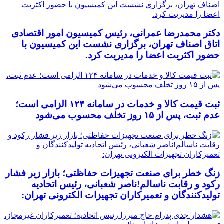
دکتر محمدرضا عمرانی، رئیس کمیسیون امور اقتصادی
اتاق اصناف تهران، برگزاری نشست این کمیسیون با
حضور اکثریت اعضا را مدیریت کرد.
ثبت قیمت کالا و خدمات در سامانه ۱۲۴ الزامی است؛
عدم ثبت، پس از ۱۵ روز تخلف محسوب می‌شود
زنگ خطر برای صنعت تجهیزات حفاظتی؛ بازار زیر فشار
رکود و رقابت ناسالم!ناصر شعبانی، رئیس اتحادیه
تولیدکنندگان و تعمیرکاران تجهیزات الکترونی تهران: