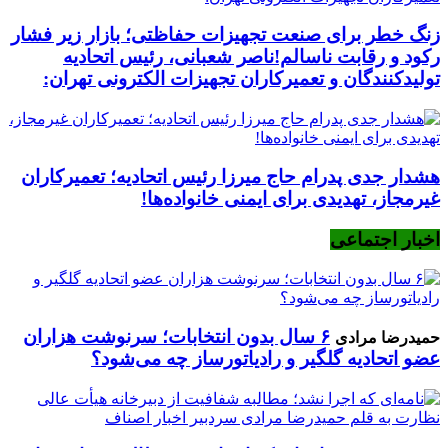
زنگ خطر برای صنعت تجهیزات حفاظتی؛ بازار زیر فشار
رکود و رقابت ناسالم!ناصر شعبانی، رئیس اتحادیه
تولیدکنندگان و تعمیرکاران تجهیزات الکترونی تهران:
هشدار جدی پدرام حاج میرزا رئیس اتحادیه؛ تعمیرکاران
غیرمجاز، تهدیدی برای ایمنی خانواده‌ها!
اخبار اجتماعی
۶ سال بدون انتخابات؛ سرنوشت هزاران
حمیدرضا مرادی
عضو اتحادیه گلگیر و رادیاتورساز چه می‌شود؟