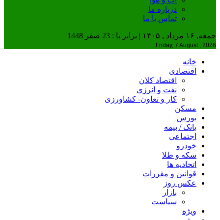
درباره ما
تماس با ما
جمعه, ۱۶ مرداد , ۱۴۰۵ | برابر با : 23 صفر 1448
Friday, 7 August , 2026
خانه
اقتصادی
اقتصاد کلان
نفت و انرژی
کار و تعاون- کشاورزی
مسکن
بورس
بانک / بیمه
اجتماعی
خودرو
سکه و طلا
اتحادیه ها
قوانین و مقررات
عکس روز
بازار
سیاست
ویژه