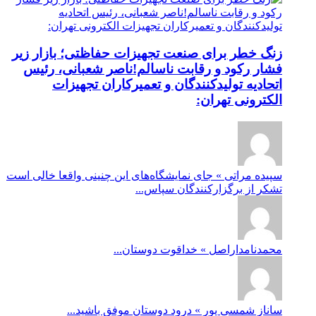
زنگ خطر برای صنعت تجهیزات حفاظتی؛ بازار زیر
فشار رکود و رقابت ناسالم!ناصر شعبانی، رئیس
اتحادیه تولیدکنندگان و تعمیرکاران تجهیزات
الکترونی تهران:
سپیده مراتی » جای نمایشگاه‌های این چنینی واقعا خالی است
تشکر از برگزارکنندگان سپاس...
محمدنامداراصل » خداقوت دوستان...
ساناز شمسی پور » درود دوستان موفق باشید...