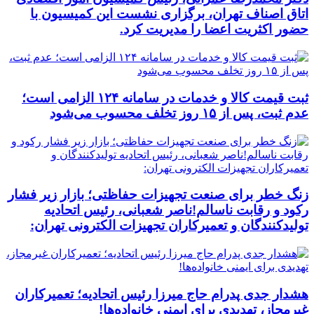
اتاق اصناف تهران، برگزاری نشست این کمیسیون با
حضور اکثریت اعضا را مدیریت کرد.
ثبت قیمت کالا و خدمات در سامانه ۱۲۴ الزامی است؛
عدم ثبت، پس از ۱۵ روز تخلف محسوب می‌شود
زنگ خطر برای صنعت تجهیزات حفاظتی؛ بازار زیر فشار
رکود و رقابت ناسالم!ناصر شعبانی، رئیس اتحادیه
تولیدکنندگان و تعمیرکاران تجهیزات الکترونی تهران:
هشدار جدی پدرام حاج میرزا رئیس اتحادیه؛ تعمیرکاران
غیرمجاز، تهدیدی برای ایمنی خانواده‌ها!