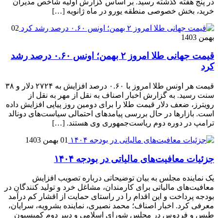
در پنج هفته گذشته رسید. بر اساس گزارش اولیه شاخص مدیران
خرید، بخش خصوصی منطقه یورو در ماه ژانویه […]
02
بهمن 1403
قیمت جهانی طلا امروز ۲ بهمن؛ اونس ۰.۶۰ درصد رشد
کرد
قیمت هر اونس طلا امروز با ۰.۶۰ درصد افزایش به ۲۷۲۴ دلار و ۳۸
سنت رسید. به گزارش اخبار اصناف به نقل از مهر به نقل از
رویترز، ضعف دلار قیمت طلا را برای دومین روز پیاپی افزایش داده
است. بازارها در حال بررسی پیامدهای احتمالی سیاست‌های دونالد
ترامپ در دوره دوم ریاست‌جمهوری وی هستند. […]
01 بهمن 1403
جزئیات معافیت‌های مالیاتی در بودجه ۱۴۰۴
یک نماینده مجلس به بیان توضیحاتی درباره تصویب افزایش
معافیت‌های مالیاتی برای کارمندان، مشاغل خرد و تولید کنندگان در
بودجه پرداخت و این اقدام را در راستای حمایت از اقشار کم درآمد
معرفی کرد. اخبار اصناف؛ محمد نصیری، نماینده بشرویه، سرایان،
طبس و فردوس در مجلس شورای اسلامی و دبیر دوم کمیسیون