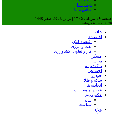
درباره ما
تماس با ما
جمعه, ۱۶ مرداد , ۱۴۰۵ | برابر با : 23 صفر 1448
Friday, 7 August , 2026
خانه
اقتصادی
اقتصاد کلان
نفت و انرژی
کار و تعاون- کشاورزی
مسکن
بورس
بانک / بیمه
اجتماعی
خودرو
سکه و طلا
اتحادیه ها
قوانین و مقررات
عکس روز
بازار
سیاست
ویژه