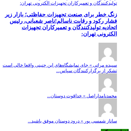
زنگ خطر برای صنعت تجهیزات حفاظتی؛ بازار زیر
فشار رکود و رقابت ناسالم!ناصر شعبانی، رئیس
اتحادیه تولیدکنندگان و تعمیرکاران تجهیزات
الکترونی تهران:
سپیده مراتی » جای نمایشگاه‌های این چنینی واقعا خالی است
تشکر از برگزارکنندگان سپاس...
محمدنامداراصل » خداقوت دوستان...
ساناز شمسی پور » درود دوستان موفق باشید...