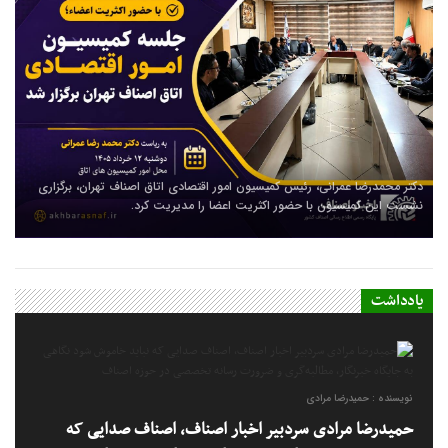
ثبت قیمت کالا و خدمات در سامانه ۱۲۴ الزامی است؛ عدم ثبت، پس از ۱۵ روز
دکتر محمدرضا عمرانی، رئیس کمیسیون امور اقتصادی اتاق اصناف تهران، برگزاری
تخلف محسوب می‌شود
نشست این کمیسیون با حضور اکثریت اعضا را مدیریت کرد.
یادداشت
نویسنده : حمیدرضا مرادی
حمیدرضا مرادی سردبیر اخبار اصناف، اصناف صدایی که