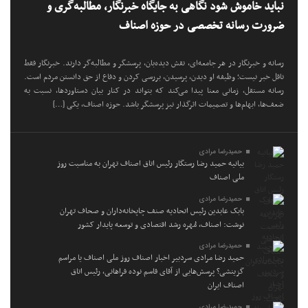
نباید خاموش شود نگاهی به جایگاه خبرنگار، مطالبه‌گری و
ضرورت رسانه تخصصی در حوزه اصناف
رسانه و خبرنگار در هر جامعه‌ای، نقش دیده‌بان، پرسشگر و مطالبه‌گر دارند. خبرنگار فقط
ناقل خبر نیست؛ وظیفه او دیدن، پرسیدن، بررسی کردن و دفاع از حق دانستن مردم است.
رسانه مستقل، زمانی معنا پیدا می‌کند که بتواند در کنار بیان دستاوردها، نسبت به
ضعف‌ها، ابهام‌ها و تصمیمات اثرگذار نیز پرسشگر باشد. حوزه اصناف، یکی […]
حمیدرضا مرادی
بیانیه حمید رضا رستگار رئیس اتاق اصناف تهران به مناسبت روز
ملی اصناف
حمیدرضا مرادی
بابک عابدین رئیس اتحادیه صنف چاپخانه‌داران و صحاف تهران
نوشت: اصناف، مُهره رشد اقتصادی و توسعه پایدار کشور
حمیدرضا مرادی
حمید رضا مرادی سردبیر اخبار اصناف روز ملی اصناف یا مراسم
گزینشی؟ پرسش‌هایی از آقای قاسم نوده فراهانی، رئیس اتاق
اصناف ایران
حمیدرضا مرادی