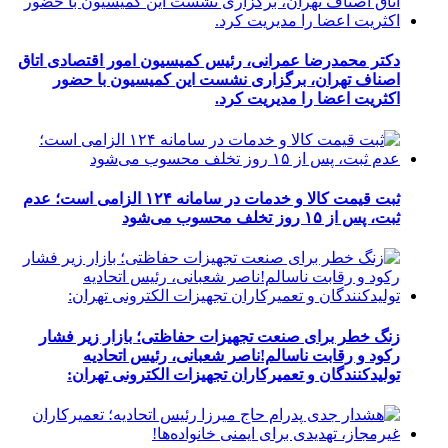
دکتر محمدرضا عمرانی، رئیس کمیسیون امور اقتصادی اتاق
اصناف تهران، برگزاری نشست این کمیسیون با حضور
اکثریت اعضا را مدیریت کرد.
ثبت قیمت کالا و خدمات در سامانه ۱۲۴ الزامی است؛ عدم
ثبت، پس از ۱۵ روز تخلف محسوب می‌شود
زنگ خطر برای صنعت تجهیزات حفاظتی؛ بازار زیر فشار
رکود و رقابت ناسالم!ناصر شعبانی، رئیس اتحادیه
تولیدکنندگان و تعمیرکاران تجهیزات الکترونی تهران: