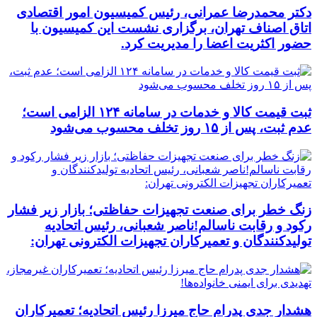
دکتر محمدرضا عمرانی، رئیس کمیسیون امور اقتصادی
اتاق اصناف تهران، برگزاری نشست این کمیسیون با
حضور اکثریت اعضا را مدیریت کرد.
ثبت قیمت کالا و خدمات در سامانه ۱۲۴ الزامی است؛
عدم ثبت، پس از ۱۵ روز تخلف محسوب می‌شود
زنگ خطر برای صنعت تجهیزات حفاظتی؛ بازار زیر فشار
رکود و رقابت ناسالم!ناصر شعبانی، رئیس اتحادیه
تولیدکنندگان و تعمیرکاران تجهیزات الکترونی تهران:
هشدار جدی پدرام حاج میرزا رئیس اتحادیه؛ تعمیرکاران