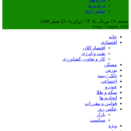
درباره ما
تماس با ما
جمعه, ۱۶ مرداد , ۱۴۰۵ | برابر با : 23 صفر 1448
Friday, 7 August , 2026
خانه
اقتصادی
اقتصاد کلان
نفت و انرژی
کار و تعاون- کشاورزی
مسکن
بورس
بانک / بیمه
اجتماعی
خودرو
سکه و طلا
اتحادیه ها
قوانین و مقررات
عکس روز
بازار
سیاست
ویژه