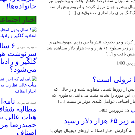
، به میزان سه درصد کاهش یافت و بیت‌کوین نیز
خانواده‌ها!
تال پیشرو جهان نزول کردند و اتریوم بیش از سه
‌کنگ برای راه‌اندازی صندوق‌های […]
اخبار اجتماع
به زیر سطح ۷۰هزار دلار را آغاز کرده و در بحبوحه تنش‌ها بین رژیم صهیونیستی و
۶ سا
حمیدرضا مرادی
ایران شتاب نزولی پیدا کرده است؛ به طوری که کاهش شدید در زیر سطوح ۶۶ هزار و ۶۵ هزار دلار مشاهده شد.
سرنوشت هزار
گلگیر و رادی
می‌شود؟
ا نزولی است؟
قیمت‌ها پس از روزها تثبیت، متفاوت شده و در حالی که
لیلگران این مورد را نشانه مثبت می‌دانند، به‌طوری که
نامه‌
حمیدرضا مرادی
مطالبه شفافی
15 فروردین 1403
هیأت عالی ن
ار رسید
حمیدرضا مرا
رد و به زیر ۶۵ هزار دلار رسید. به گزارش اخبار اصناف، ارزهای دیجیتال جهان با
اصناف