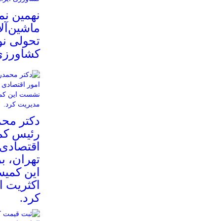
نهمین نم
ماشین‌آل
تحولی ن
کشاورزی 
دکتر مح
رئیس کم
اقتصادی 
تهران، 
این کمیس
اکثریت ا
کرد.