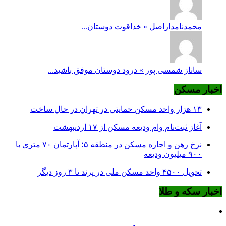
محمدنامداراصل » خداقوت دوستان...
ساناز شمسی پور » درود دوستان موفق باشید...
اخبار مسکن
۱۳ هزار واحد مسکن حمایتی در تهران در حال ساخت
آغاز ثبت‌نام وام ودیعه مسکن از ۱۷ اردیبهشت
نرخ‌ رهن و اجاره مسکن در منطقه ۵؛ آپارتمان ۷۰ متری با
۹۰۰ میلیون ودیعه
تحویل ۴۵۰۰ واحد مسکن ملی در پرند تا ۳ روز دیگر
اخبار سکه و طلا