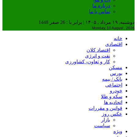
درباره ما
تماس با ما
دوشنبه, ۱۹ مرداد , ۱۴۰۵ | برابر با : 26 صفر 1448
Monday, 10 August , 2026
خانه
اقتصادی
اقتصاد کلان
نفت و انرژی
کار و تعاون- کشاورزی
مسکن
بورس
بانک / بیمه
اجتماعی
خودرو
سکه و طلا
اتحادیه ها
قوانین و مقررات
عکس روز
بازار
سیاست
ویژه