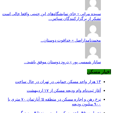
سپیده مراتی » جای نمایشگاه‌های این چنینی واقعا خالی است
تشکر از برگزارکنندگان سپاس...
محمدنامداراصل » خداقوت دوستان...
ساناز شمسی پور » درود دوستان موفق باشید...
اخبار مسکن
۱۳ هزار واحد مسکن حمایتی در تهران در حال ساخت
آغاز ثبت‌نام وام ودیعه مسکن از ۱۷ اردیبهشت
نرخ‌ رهن و اجاره مسکن در منطقه ۵؛ آپارتمان ۷۰ متری با
۹۰۰ میلیون ودیعه
تحویل ۴۵۰۰ واحد مسکن ملی در پرند تا ۳ روز دیگر