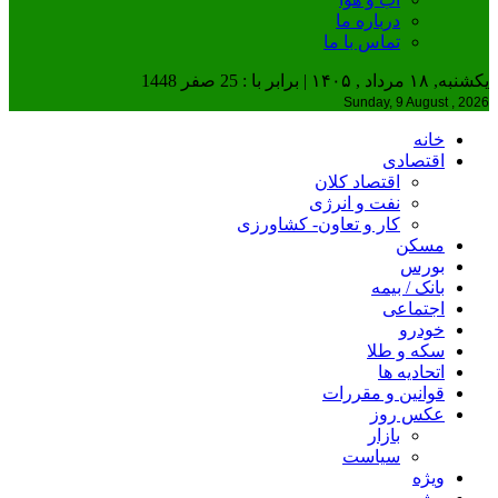
درباره ما
تماس با ما
یکشنبه, ۱۸ مرداد , ۱۴۰۵ | برابر با : 25 صفر 1448
Sunday, 9 August , 2026
خانه
اقتصادی
اقتصاد کلان
نفت و انرژی
کار و تعاون- کشاورزی
مسکن
بورس
بانک / بیمه
اجتماعی
خودرو
سکه و طلا
اتحادیه ها
قوانین و مقررات
عکس روز
بازار
سیاست
ویژه