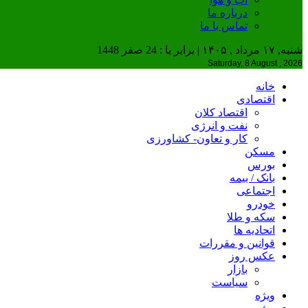
درباره ما
تماس با ما
شنبه, ۱۷ مرداد , ۱۴۰۵ | برابر با : 24 صفر 1448
Saturday, 8 August , 2026
خانه
اقتصادی
اقتصاد کلان
نفت و انرژی
کار و تعاون- کشاورزی
مسکن
بورس
بانک / بیمه
اجتماعی
خودرو
سکه و طلا
اتحادیه ها
قوانین و مقررات
عکس روز
بازار
سیاست
ویژه