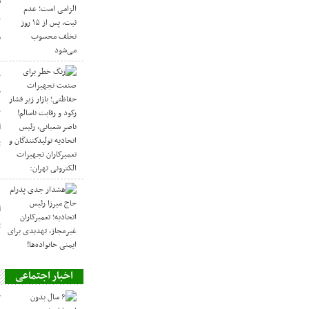
م
ز
ح
ر
ا
ت
ه
ا
ت
اخبار اجتماعی
ح