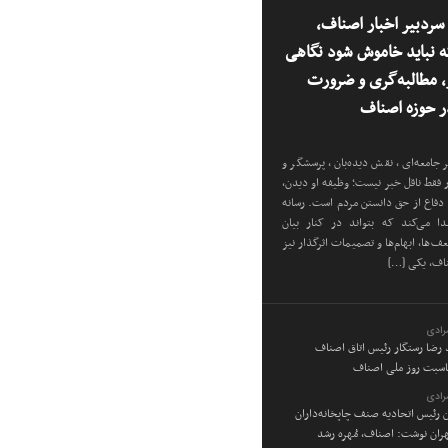
ردبیر اخبار اصناف،
 نباید خاموش شود نگاهی
ر، مطالبه‌گری و ضرورت
 حوزه اصناف
 جامعه‌ای، نقش دیده‌بان، پرسشگر و
ار فقط ناقل خبر نیست؛ وظیفه او دیدن،
دفاع از حق دانستن مردم است. رسانه
دا می‌کند که بتواند در کنار بیان
‌ها، ابهام‌ها و تصمیمات اثرگذار نیز
ناف، یکی […]
رادی
د رضا رستگار رئیس اتاق اصناف
ناسبت روز ملی اصناف
رادی
ن رئیس اتحادیه صنف چاپخانه‌داران
ان نوشت: اصناف، مُهره رشد