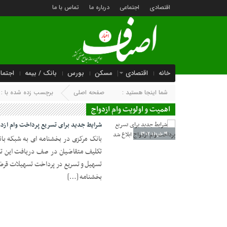
اقتصادی
اجتماعی
درباره ما
تماس با ما
خانه
اقتصادی
مسکن
بورس
بانک / بیمه
اجتما
شما اینجا هستید :
صفحه اصلی
برچسب زده شده با : 
اهمیت و اولویت وام ازدواج
شرایط جدید برای تسریع پرداخت وام ازدو
21 خرداد 1402
بانک مرکزی در بخشنامه ای به شبکه بانک
تکلیف متقاضیان در صف دریافت این تسه
تسهیل و تسریع در پرداخت تسهیلات قرض ال
بخشنامه […]