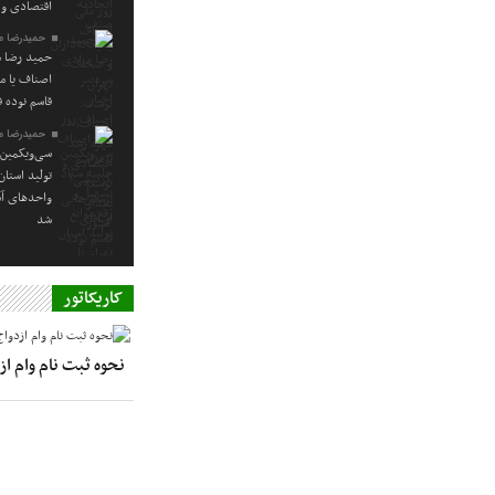
اقتصادی و 
حمیدرضا م
حمید رضا م
اصناف یا م
قاسم نوده ف
حمیدرضا م
سی‌ویکمین 
تولید استا
واحدهای آس
شد
کاریکاتور
نحوه ثبت نام وام ا