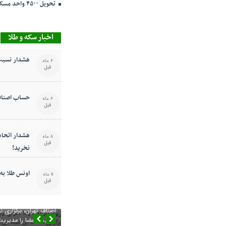
تحویل ۴۵۰۰ واحد مسکن ملی در پرند تا ۳ روز دیگر
اخبار سکه و طلا
هشدار نسبت 
6 ماه
قبل
حساب اصناف
6 ماه
قبل
هشدار اتحادی
8 ماه
قبل
نخرید!
اونس طلا به ۳۶۴۸ دلار رسی
11 ماه
قبل
دکتر محمدرضا عمرانی، 
اصناف تهران، برگزاری
اکثریت اعضا را مدیریت