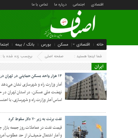
اقتصادی
اجتماعی
درباره ما
تماس با ما
خانه
اقتصادی
مسکن
بورس
بانک / بیمه
اجتما
شما اینجا هستید :
صفحه اصلی
برچسب زده شده با : ا
ایران
۱۳ هزار واحد مسکن حمایتی در تهران در حال ساخت
نهضت ملی مسکن، در استان تهران در حا
18 شهریور 1404
اساس آمار وزارت راه و شهرسازی، با احتساب و
نفت برنت به زیر ۷۰ دلار سقوط کرد
قیمت نفت در معاملات روز جمعه بازار جها
و آمار اشتغال ضعیف‌تر از حد مطلوب آمری