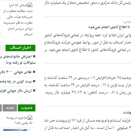
رئیس‌کل بانک مرکزی دستور تخصیص معادل یک میلیارد دلار
ح
ن
ش
وایی؛
ن
ا اطلاع ثانوی انجام نمی‌شود
س
یی ایران اعلام کرد: همه پروازها در تمامی فرودگاه‌های کشور
اخبار اصناف به نقل از مهر، روابط عمومی شرکت فرودگاه‌ها و
اخبار اصناف
 در تمامی فرودگاه‌های کشور تا اطلاع ثانوی انجام نمی‌شود. بر
اعتراض خانواده‌های بر
سئوالات لو رفته بود!
طلای جهانی ۳۰۰۰ دلاری شد
بیت‌کوین، بزرگترین رمزارز جهان، امروز، دوشنبه (۱۹ خرداد) افزایش ۰.۱۱ درصدی در ۲۴ ساعت گذشته را
بیت کوین در چه وضع
ثبت کرد. به گزارش اخبار اصناف، ارزش بازار بیت‌کوین با ۰.۲۱ درصد افزایش در ۲۴ ساعت گذشته، به
ارزش دلار جهانی افزا
۲.۱ تریلیون دلار و حجم معاملات آن در این زمان با ۰.۸۱ درصد کاهش، به ۳۷.۷۳ میلیارد دلار رسید.
محبوب
جدید
چ
مقام مسئول وزارت راه و شهرسازی از آغاز فرآیند ثبت‌نام وام ودیعه مسکن از فردا ۱۷ اردیبهشت خبر داد
و گفت:بازپرداخت وام قرض الحسنه ۴۰۰ میلیونی ۱۰ سال است. به گزارش اخبار اصناف به نقل از