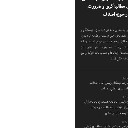
ر، مطالبه‌گری و ضرورت
 حوزه اصناف
 جامعه‌ای، نقش دیده‌بان، پرسشگر و
ار فقط ناقل خبر نیست؛ وظیفه او دیدن،
دفاع از حق دانستن مردم است. رسانه
دا می‌کند که بتواند در کنار بیان
‌ها، ابهام‌ها و تصمیمات اثرگذار نیز
ناف، یکی […]
رادی
د رضا رستگار رئیس اتاق اصناف
ناسبت روز ملی اصناف
رادی
ن رئیس اتحادیه صنف چاپخانه‌داران
ان نوشت: اصناف، مُهره رشد
توسعه پایدار کشور
رادی
رادی سردبیر اخبار اصناف روز ملی