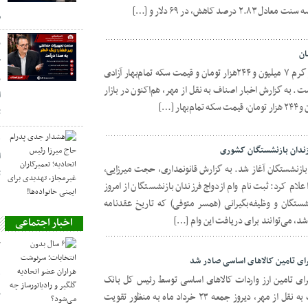
م
ز
ح
امروز در بازار آزاد قیمت طلای ۱۸عیار هر گرم ۷ میلیون و ۲۴۴هزار تومان و قیمت سکه تمام‌بهار آزادی
ر
 و ۸۰۰ هزار تومان است. به گزارش اخبار اصناف به نقل از مهر، هم‌اکنون در بازار
ا
ت
ه
ا
 بازنشستگان آغاز شد. به گزارش قانونمداری، حجت میرزایی،
ت
 کرد: ثبت‌نام وام ازدواج فرزندان بازنشستگان از امروز
۱۴ آغاز شد و بازنشستگان و وظیفه‌بگیرانی (همسر متوفی) که تاریخ عقدنامه
اخبار اجتماعی
ح
ای تامین کالاهای اساسی صادر شد
ه
ای تامین ارز واردات کالاهای اساسی توسط رئیس کل بانک
ر
مرکزی صادر شد. به گزارش اخبار اصناف به نقل از مهر، دیروز جمعه ۲۳ خرداد ماه به منظور تقویت