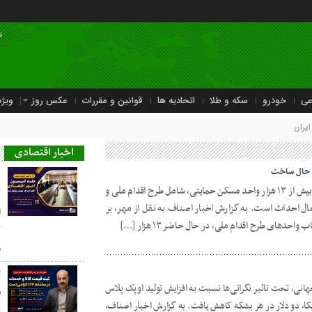
ت
عی
خودرو
سکه و طلا
اتحادیه ها
قوانین و مقررات
عکس روز
ویژه
یران
اخبار اقتصادی
د
آمار وزارت راه و شهرسازی نشان می‌دهد بیش از ۱۳ هزار واحد مسکن حمایتی، شامل طرح اقدام ملی و
ک
ل احداث است. به گزارش اخبار اصناف به نقل از مهر، بر
ا
احدهای طرح اقدام ملی، در حال حاضر ۱۳ هزار […]
ک
م
ث
نی، تحت تاثیر نگرانی‌ها نسبت به افزایش تولید اوپک پلاس
کا، دو دلار در هر بشکه کاهش یافت. به گزارش اخبار اصناف،