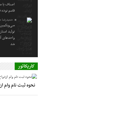
اصناف یا م
قاسم نوده ف
حمیدرضا م
سی‌ویکمین 
تولید استا
واحدهای آس
شد
کاریکاتور
نحوه ثبت نام وام ا