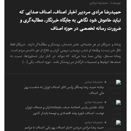
نویسنده : حمیدرضا مرادی
حمیدرضا مرادی سردبیر اخبار اصناف، اصناف صدایی که
نباید خاموش شود نگاهی به جایگاه خبرنگار، مطالبه‌گری و
ضرورت رسانه تخصصی در حوزه اصناف
رسانه و خبرنگار در هر جامعه‌ای، نقش دیده‌بان، پرسشگر و مطالبه‌گر دارند. خبرنگار فقط
ناقل خبر نیست؛ وظیفه او دیدن، پرسیدن، بررسی کردن و دفاع از حق دانستن مردم است.
رسانه مستقل، زمانی معنا پیدا می‌کند که بتواند در کنار بیان دستاوردها، نسبت به
ضعف‌ها، ابهام‌ها و تصمیمات اثرگذار نیز پرسشگر باشد. حوزه اصناف، یکی […]
حمیدرضا مرادی
بیانیه حمید رضا رستگار رئیس اتاق اصناف تهران به مناسبت روز
ملی اصناف
حمیدرضا مرادی
بابک عابدین رئیس اتحادیه صنف چاپخانه‌داران و صحاف تهران
نوشت: اصناف، مُهره رشد اقتصادی و توسعه پایدار کشور
حمیدرضا مرادی
حمید رضا مرادی سردبیر اخبار اصناف روز ملی اصناف یا مراسم