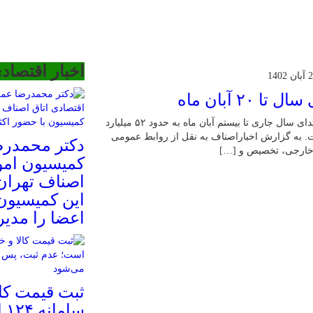
اخبار اقتصاد
ن 1402
معاون ارزی بانک مرکزی اعلام کرد: میزان تخصیص ارز از ابتدای سال جاری تا بیستم آبان ماه به حدود ۵۲ میلیارد
ار آن تأمین شده است. ‌به گزارش اخباراصناف به نقل از روابط عمومی
دکتر محمدرض
 خارجی، تخصیص و […]
کمیسیون امو
اصناف تهرا
این کمیسیون
اعضا را مدیر
ثبت قیمت کال
سا