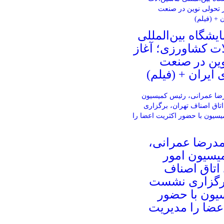
ایشگاه بین‌المللی
ات کشاورزی؛ آغاز
وین در صنعت
ایران + (فیلم)
مدرضا عمرانی،
یسیون امور
اتاق اصناف
برگزاری نشست
یون با حضور
عضا را مدیریت