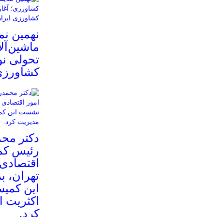
نهمین نم
ماشین‌آل
تحولی ن
کشاورزی 
دکتر مح
رئیس کم
اقتصادی 
تهران، 
این کمیس
اکثریت ا
کرد.