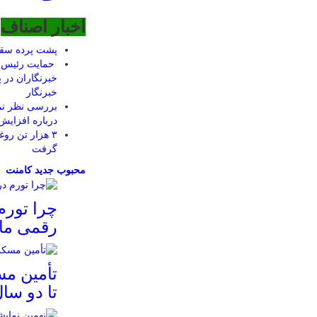
اخبار اصناف
پشت پرده سق
حمایت رئیس‌ج
خبرنگاران در پ
خبرنگار
بررسی نظر نم
درباره افزایش
۳ هزار تن رو
گرفت
محبوب
جدید
کامنت
چرا تورم
رقمی ما
تأمین م
تا دو سا