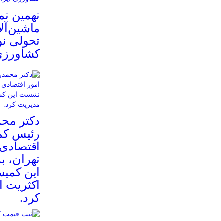
نهمین نم
ماشین‌آل
تحولی ن
کشاورزی 
دکتر مح
رئیس کم
اقتصادی 
تهران، 
این کمیس
اکثریت ا
کرد.