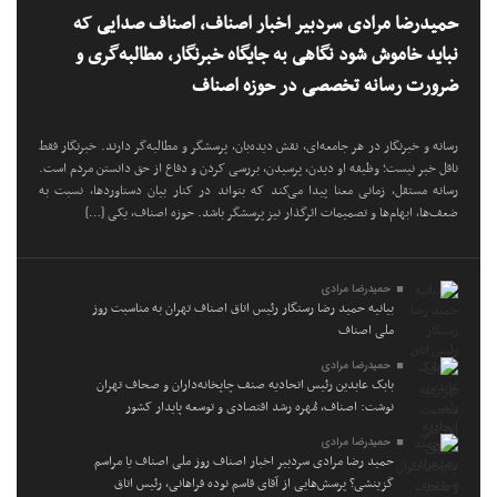
حمیدرضا مرادی سردبیر اخبار اصناف، اصناف صدایی که
نباید خاموش شود نگاهی به جایگاه خبرنگار، مطالبه‌گری و
ضرورت رسانه تخصصی در حوزه اصناف
رسانه و خبرنگار در هر جامعه‌ای، نقش دیده‌بان، پرسشگر و مطالبه‌گر دارند. خبرنگار فقط
ناقل خبر نیست؛ وظیفه او دیدن، پرسیدن، بررسی کردن و دفاع از حق دانستن مردم است.
رسانه مستقل، زمانی معنا پیدا می‌کند که بتواند در کنار بیان دستاوردها، نسبت به
ضعف‌ها، ابهام‌ها و تصمیمات اثرگذار نیز پرسشگر باشد. حوزه اصناف، یکی […]
حمیدرضا مرادی
بیانیه حمید رضا رستگار رئیس اتاق اصناف تهران به مناسبت روز
ملی اصناف
حمیدرضا مرادی
بابک عابدین رئیس اتحادیه صنف چاپخانه‌داران و صحاف تهران
نوشت: اصناف، مُهره رشد اقتصادی و توسعه پایدار کشور
حمیدرضا مرادی
حمید رضا مرادی سردبیر اخبار اصناف روز ملی اصناف یا مراسم
گزینشی؟ پرسش‌هایی از آقای قاسم نوده فراهانی، رئیس اتاق