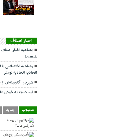
ن
ش
ن
س
اخبار اصناف
مصاحبه اخبار اصناف با
Lumik
مصاحبه اختصاصی با ا
اتحادیه اتحادیه لوستر
شهریار؛ گنجینه‌ای از 
لیست جدید خودروهای
محبوب
جدید
چ
ت