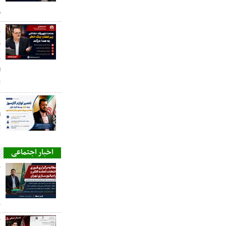
م
ز
ح
ر
ا
ت
ه
ا
ت
اخبار اجتماعی
ح
ه
ر
ح