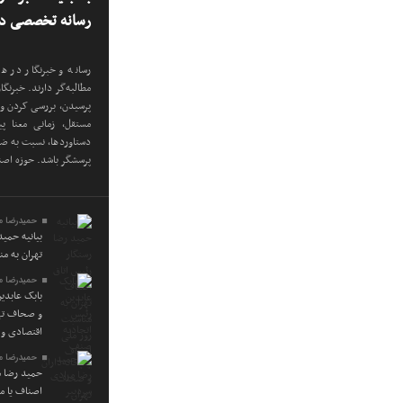
رسانه تخصصی در
رسانه و خبرنگار در هر
مطالبه‌گر دارند. خبرنگ
پرسیدن، بررسی کردن و 
مستقل، زمانی معنا پی
دستاوردها، نسبت به ضعف
پرسشگر باشد. حوزه اص
حمیدرضا م
بیانیه حمی
تهران به م
حمیدرضا م
بابک عابدی
و صحاف تهر
اقتصادی و 
حمیدرضا م
حمید رضا م
اصناف یا م