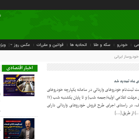
ت
عی
خودرو
سکه و طلا
اتحادیه ها
قوانین و مقررات
عکس روز
ویژه
ودروساز ایرانی
اخبار اقتصادی
د
ک
ت ثبت‌نام خودروهای وارداتی در سامانه یکپارچه خودروهای
ا
وارداتی به مدت ۴۸ ساعت (از زمان پایین مهلت اعلامی اولیه/جمعه شب) و تا پایان یکشنبه شب (۱۷
ک
اف، در راستای اجرای طرح فروش خودروهای وارداتی دارای
م
) از طریق […]
ث