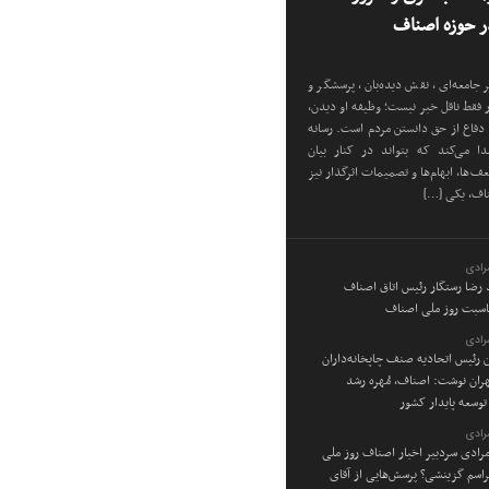
 حوزه اصناف
 جامعه‌ای، نقش دیده‌بان، پرسشگر و
ار فقط ناقل خبر نیست؛ وظیفه او دیدن،
دفاع از حق دانستن مردم است. رسانه
دا می‌کند که بتواند در کنار بیان
‌ها، ابهام‌ها و تصمیمات اثرگذار نیز
ناف، یکی […]
رادی
د رضا رستگار رئیس اتاق اصناف
ناسبت روز ملی اصناف
رادی
ن رئیس اتحادیه صنف چاپخانه‌داران
ان نوشت: اصناف، مُهره رشد
توسعه پایدار کشور
رادی
رادی سردبیر اخبار اصناف روز ملی
راسم گزینشی؟ پرسش‌هایی از آقای