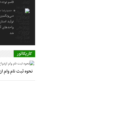
قاسم نوده ف
حمیدرضا م
سی‌ویکمین 
تولید استا
واحدهای آس
شد
کاریکاتور
نحوه ثبت نام وام ا