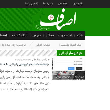
اقتصادی
اجتماعی
درباره ما
تماس با ما
خانه
اقتصادی
مسکن
بورس
بانک / بیمه
اجتما
شما اینجا هستید :
صفحه اصلی
برچسب زده شده با : خ
خودروساز ایرانی
رئیس سازمان توسعه تجارت ؛
مهلت ثبت‌نام خودروهای وارداتی تا ۱۷ دی ماه تمدید شد
رئیس سازمان توسعه تجارت از تمدید مهل
16 دی 1402
دی ما)، خبر داد. به گزارش اخبار اصن
مجوزهای لازم (استاندارد، محیط‌زیست و…