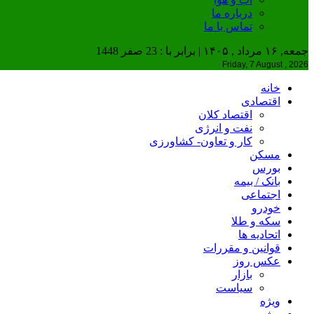
درباره ما
تماس با ما
جمعه, ۱۶ مرداد , ۱۴۰۵ | برابر با : 23 صفر 1448
Friday, 7 August , 2026
خانه
اقتصادی
اقتصاد کلان
نفت و انرژی
کار و تعاون- کشاورزی
مسکن
بورس
بانک / بیمه
اجتماعی
خودرو
سکه و طلا
اتحادیه ها
قوانین و مقررات
عکس روز
بازار
سیاست
ویژه