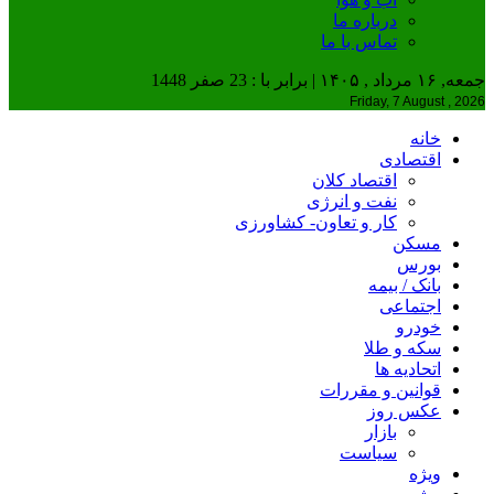
درباره ما
تماس با ما
جمعه, ۱۶ مرداد , ۱۴۰۵ | برابر با : 23 صفر 1448
Friday, 7 August , 2026
خانه
اقتصادی
اقتصاد کلان
نفت و انرژی
کار و تعاون- کشاورزی
مسکن
بورس
بانک / بیمه
اجتماعی
خودرو
سکه و طلا
اتحادیه ها
قوانین و مقررات
عکس روز
بازار
سیاست
ویژه