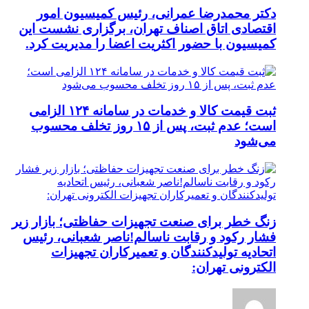
دکتر محمدرضا عمرانی، رئیس کمیسیون امور
اقتصادی اتاق اصناف تهران، برگزاری نشست این
کمیسیون با حضور اکثریت اعضا را مدیریت کرد.
ثبت قیمت کالا و خدمات در سامانه ۱۲۴ الزامی
است؛ عدم ثبت، پس از ۱۵ روز تخلف محسوب
می‌شود
زنگ خطر برای صنعت تجهیزات حفاظتی؛ بازار زیر
فشار رکود و رقابت ناسالم!ناصر شعبانی، رئیس
اتحادیه تولیدکنندگان و تعمیرکاران تجهیزات
الکترونی تهران: