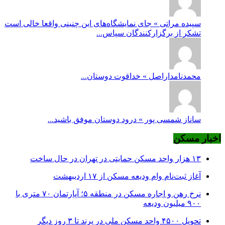
سپیده مراتی » جای نمایشگاه‌های این چنینی واقعا خالی است
تشکر از برگزارکنندگان سپاس...
محمدنامداراصل » خداقوت دوستان...
ساناز شمسی پور » درود دوستان موفق باشید...
اخبار مسکن
۱۳ هزار واحد مسکن حمایتی در تهران در حال ساخت
آغاز ثبت‌نام وام ودیعه مسکن از ۱۷ اردیبهشت
نرخ‌ رهن و اجاره مسکن در منطقه ۵؛ آپارتمان ۷۰ متری با
۹۰۰ میلیون ودیعه
تحویل ۴۵۰۰ واحد مسکن ملی در پرند تا ۳ روز دیگر