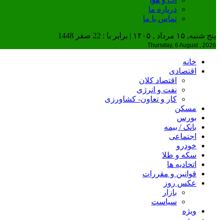
درباره ما
تماس با ما
پنج شنبه, ۱۵ مرداد , ۱۴۰۵ | برابر با : 22 صفر 1448
Thursday, 6 August , 2026
خانه
اقتصادی
اقتصاد کلان
نفت و انرژی
کار و تعاون- کشاورزی
مسکن
بورس
بانک / بیمه
اجتماعی
خودرو
سکه و طلا
اتحادیه ها
قوانین و مقررات
عکس روز
بازار
سیاست
ویژه