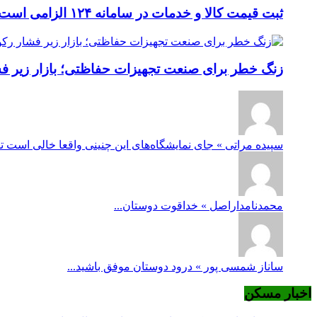
ثبت قیمت کالا و خدمات در سامانه ۱۲۴ الزامی است؛ عدم ثبت، پس از ۱۵ روز تخلف محسوب می‌شود
زنگ خطر برای صنعت تجهیزات حفاظتی؛ بازار زیر فشار
سپیده مراتی » جای نمایشگاه‌های این چنینی واقعا خالی است ت
محمدنامداراصل » خداقوت دوستان...
ساناز شمسی پور » درود دوستان موفق باشید...
اخبار مسکن