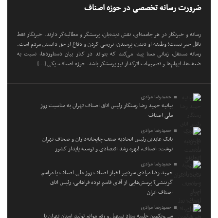
ضرورت رسانه تخصصی در حوزه اصناف
رسانه و خبرنگار در هر جامعه‌ای، نقش دیده‌بان، پرسشگر و مطالبه‌گر دارند. خبرنگار فقط
ناقل خبر نیست؛ وظیفه او دیدن، پرسیدن، بررسی کردن و دفاع از حق دانستن مردم است.
رسانه مستقل، زمانی معنا پیدا می‌کند که بتواند در کنار بیان دستاوردها، نسبت به
ضعف‌ها، ابهام‌ها و تصمیمات اثرگذار نیز پرسشگر باشد. حوزه اصناف، یکی […]
حمیدرضا مرادی
بیانیه حمید رضا رستگار رئیس اتاق اصناف تهران به مناسبت روز
ملی اصناف
حمیدرضا مرادی
بابک عابدین رئیس اتحادیه صنف چاپخانه‌داران و صحاف تهران
نوشت: اصناف، مُهره رشد اقتصادی و توسعه پایدار کشور
حمیدرضا مرادی
حمید رضا مرادی سردبیر اخبار اصناف روز ملی اصناف یا مراسم
گزینشی؟ پرسش‌هایی از آقای قاسم نوده فراهانی، رئیس اتاق
اصناف ایران
حمیدرضا مرادی
سی‌ویکمین جلسه ستاد تسهیل و رفع موانع تولید استان تهران با