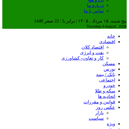
درباره ما
تماس با ما
پنج شنبه, ۱۵ مرداد , ۱۴۰۵ | برابر با : 22 صفر 1448
Thursday, 6 August , 2026
خانه
اقتصادی
اقتصاد کلان
نفت و انرژی
کار و تعاون- کشاورزی
مسکن
بورس
بانک / بیمه
اجتماعی
خودرو
سکه و طلا
اتحادیه ها
قوانین و مقررات
عکس روز
بازار
سیاست
ویژه