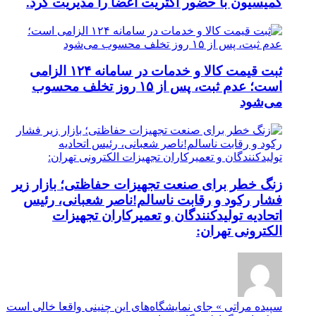
کمیسیون با حضور اکثریت اعضا را مدیریت کرد.
ثبت قیمت کالا و خدمات در سامانه ۱۲۴ الزامی
است؛ عدم ثبت، پس از ۱۵ روز تخلف محسوب
می‌شود
زنگ خطر برای صنعت تجهیزات حفاظتی؛ بازار زیر
فشار رکود و رقابت ناسالم!ناصر شعبانی، رئیس
اتحادیه تولیدکنندگان و تعمیرکاران تجهیزات
الکترونی تهران:
سپیده مراتی » جای نمایشگاه‌های این چنینی واقعا خالی است