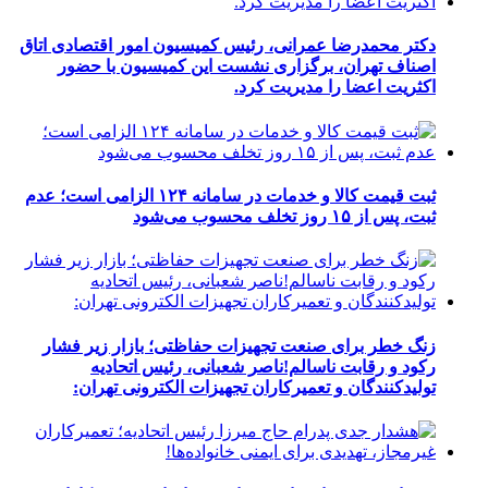
دکتر محمدرضا عمرانی، رئیس کمیسیون امور اقتصادی اتاق
اصناف تهران، برگزاری نشست این کمیسیون با حضور
اکثریت اعضا را مدیریت کرد.
ثبت قیمت کالا و خدمات در سامانه ۱۲۴ الزامی است؛ عدم
ثبت، پس از ۱۵ روز تخلف محسوب می‌شود
زنگ خطر برای صنعت تجهیزات حفاظتی؛ بازار زیر فشار
رکود و رقابت ناسالم!ناصر شعبانی، رئیس اتحادیه
تولیدکنندگان و تعمیرکاران تجهیزات الکترونی تهران: