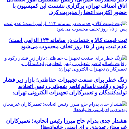
اتاق اصناف تهران، برگزاری نشست این کمیسیون با
حضور اکثریت اعضا را مدیریت کرد.
ثبت قیمت کالا و خدمات در سامانه ۱۲۴ الزامی است؛
عدم ثبت، پس از ۱۵ روز تخلف محسوب می‌شود
زنگ خطر برای صنعت تجهیزات حفاظتی؛ بازار زیر فشار
رکود و رقابت ناسالم!ناصر شعبانی، رئیس اتحادیه
تولیدکنندگان و تعمیرکاران تجهیزات الکترونی تهران:
هشدار جدی پدرام حاج میرزا رئیس اتحادیه؛ تعمیرکاران
غیرمجاز، تهدیدی برای ایمنی خانواده‌ها!