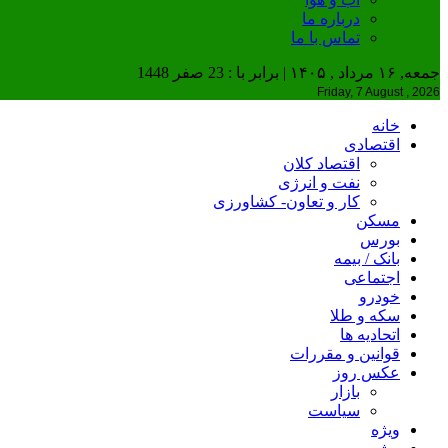
درباره ما
تماس با ما
جمعه, ۱۶ مرداد , ۱۴۰۵ | برابر با : 23 صفر 1448
Friday, 7 August , 2026
خانه
اقتصادی
اقتصاد کلان
نفت و انرژی
کار و تعاون- کشاورزی
مسکن
بورس
بانک / بیمه
اجتماعی
خودرو
سکه و طلا
اتحادیه ها
قوانین و مقررات
عکس روز
بازار
سیاست
ویژه