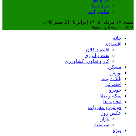
درباره ما
تماس با ما
شنبه, ۱۷ مرداد , ۱۴۰۵ | برابر با : 24 صفر 1448
Saturday, 8 August , 2026
خانه
اقتصادی
اقتصاد کلان
نفت و انرژی
کار و تعاون- کشاورزی
مسکن
بورس
بانک / بیمه
اجتماعی
خودرو
سکه و طلا
اتحادیه ها
قوانین و مقررات
عکس روز
بازار
سیاست
ویژه