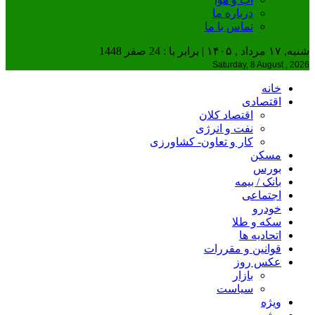
درباره ما
تماس با ما
شنبه, ۱۷ مرداد , ۱۴۰۵ | برابر با : 24 صفر 1448
Saturday, 8 August , 2026
خانه
اقتصادی
اقتصاد کلان
نفت و انرژی
کار و تعاون- کشاورزی
مسکن
بورس
بانک / بیمه
اجتماعی
خودرو
سکه و طلا
اتحادیه ها
قوانین و مقررات
عکس روز
بازار
سیاست
ویژه