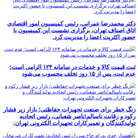
دکتر محمدرضا عمرانی، رئیس کمیسیون امور اقتصادی
اتاق اصناف تهران، برگزاری نشست این کمیسیون با
حضور اکثریت اعضا را مدیریت کرد.
ثبت قیمت کالا و خدمات در سامانه ۱۲۴ الزامی است؛
عدم ثبت، پس از ۱۵ روز تخلف محسوب می‌شود
زنگ خطر برای صنعت تجهیزات حفاظتی؛ بازار زیر فشار
رکود و رقابت ناسالم!ناصر شعبانی، رئیس اتحادیه
تولیدکنندگان و تعمیرکاران تجهیزات الکترونی تهران: