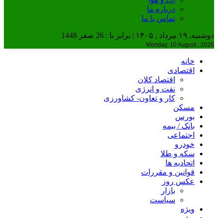
درباره ما
تماس با ما
دوشنبه, ۱۹ مرداد , ۱۴۰۵ | برابر با : 26 صفر 1448
Monday, 10 August , 2026
خانه
اقتصادی
اقتصاد کلان
نفت و انرژی
کار و تعاون- کشاورزی
مسکن
بورس
بانک / بیمه
اجتماعی
خودرو
سکه و طلا
اتحادیه ها
قوانین و مقررات
عکس روز
بازار
سیاست
ویژه