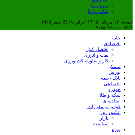
درباره ما
تماس با ما
جمعه, ۱۶ مرداد , ۱۴۰۵ | برابر با : 23 صفر 1448
Friday, 7 August , 2026
خانه
اقتصادی
اقتصاد کلان
نفت و انرژی
کار و تعاون- کشاورزی
مسکن
بورس
بانک / بیمه
اجتماعی
خودرو
سکه و طلا
اتحادیه ها
قوانین و مقررات
عکس روز
بازار
سیاست
ویژه