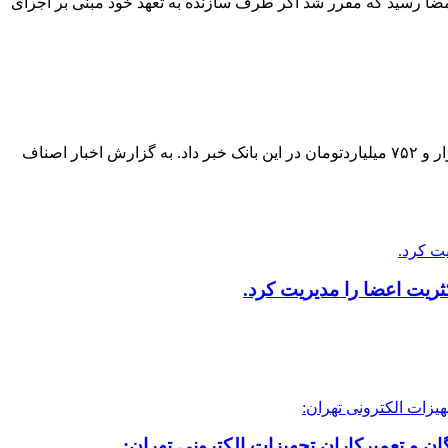
ن مسئولان بنیاد مسکن و یکی از بانک‌ها به امضا رسید که مقرر شد اگر طرف سازنده به تعهد خود مبنی بر اجرای
تهیه و تنظیم: حسین شیردل/ سرپرست بانک مسکن از انعقاد قرارداد ۲۴۳ هزار و ۱۳۴ واحد مسکونی طرح نهضت ملی مسکن به مبلغ ۸۲ هزار و ۷۵۲ میلیاردتومان در این بانک خبر داد. به گزارش اخبار اصناف
ریت اعضا را مدیریت کرد.
ن و تعمیرکاران تجهیزات الکترونی تهران: