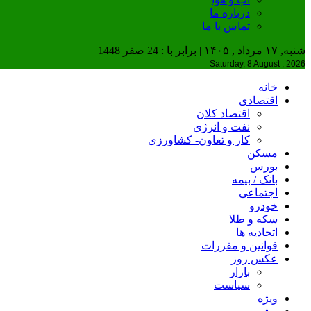
درباره ما
تماس با ما
شنبه, ۱۷ مرداد , ۱۴۰۵ | برابر با : 24 صفر 1448
Saturday, 8 August , 2026
خانه
اقتصادی
اقتصاد کلان
نفت و انرژی
کار و تعاون- کشاورزی
مسکن
بورس
بانک / بیمه
اجتماعی
خودرو
سکه و طلا
اتحادیه ها
قوانین و مقررات
عکس روز
بازار
سیاست
ویژه