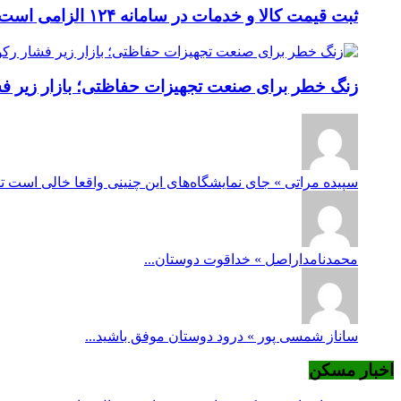
ثبت قیمت کالا و خدمات در سامانه ۱۲۴ الزامی است؛ عدم ثبت، پس از ۱۵ روز تخلف محسوب می‌شود
زنگ خطر برای صنعت تجهیزات حفاظتی؛ بازار زیر فشار
سپیده مراتی » جای نمایشگاه‌های این چنینی واقعا خالی است ت
محمدنامداراصل » خداقوت دوستان...
ساناز شمسی پور » درود دوستان موفق باشید...
اخبار مسکن