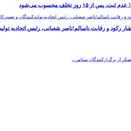
 رکود و رقابت ناسالم!ناصر شعبانی، رئیس اتحادیه تولیدک
شکر از برگزارکنندگان سپاس...