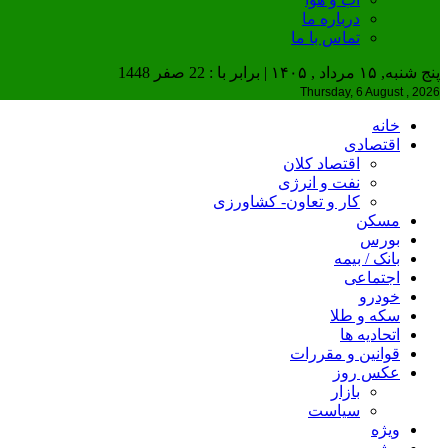
درباره ما
تماس با ما
پنج شنبه, ۱۵ مرداد , ۱۴۰۵ | برابر با : 22 صفر 1448
Thursday, 6 August , 2026
خانه
اقتصادی
اقتصاد کلان
نفت و انرژی
کار و تعاون- کشاورزی
مسکن
بورس
بانک / بیمه
اجتماعی
خودرو
سکه و طلا
اتحادیه ها
قوانین و مقررات
عکس روز
بازار
سیاست
ویژه