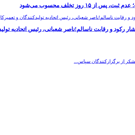
 رکود و رقابت ناسالم!ناصر شعبانی، رئیس اتحادیه تولیدک
شکر از برگزارکنندگان سپاس...