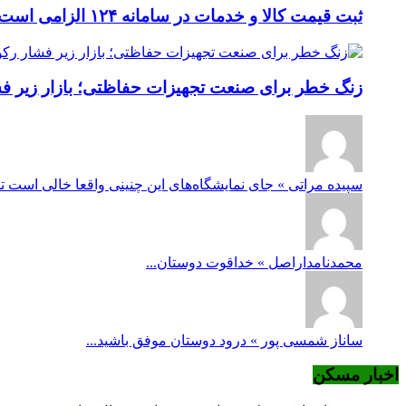
ثبت قیمت کالا و خدمات در سامانه ۱۲۴ الزامی است؛ عدم ثبت، پس از ۱۵ روز تخلف محسوب می‌شود
زنگ خطر برای صنعت تجهیزات حفاظتی؛ بازار زیر فشار
سپیده مراتی » جای نمایشگاه‌های این چنینی واقعا خالی است ت
محمدنامداراصل » خداقوت دوستان...
ساناز شمسی پور » درود دوستان موفق باشید...
اخبار مسکن