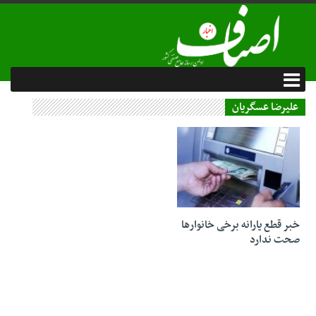
علیرضا عسگریان
09 دی 1403
خبر قطع یارانه‌ برخی خانوارها
صحت ندارد