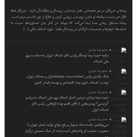
رسانه و خبرنگار در هر جامعه‌ای، نقش دیده‌بان، پرسشگر و مطالبه‌گر دارند. خبرنگار فقط
ناقل خبر نیست؛ وظیفه او دیدن، پرسیدن، بررسی کردن و دفاع از حق دانستن مردم است.
رسانه مستقل، زمانی معنا پیدا می‌کند که بتواند در کنار بیان دستاوردها، نسبت به
ضعف‌ها، ابهام‌ها و تصمیمات اثرگذار نیز پرسشگر باشد. حوزه اصناف، یکی […]
حمیدرضا مرادی
بیانیه حمید رضا رستگار رئیس اتاق اصناف تهران به مناسبت روز
ملی اصناف
حمیدرضا مرادی
بابک عابدین رئیس اتحادیه صنف چاپخانه‌داران و صحاف تهران
نوشت: اصناف، مُهره رشد اقتصادی و توسعه پایدار کشور
حمیدرضا مرادی
حمید رضا مرادی سردبیر اخبار اصناف روز ملی اصناف یا مراسم
گزینشی؟ پرسش‌هایی از آقای قاسم نوده فراهانی، رئیس اتاق
اصناف ایران
حمیدرضا مرادی
سی‌ویکمین جلسه ستاد تسهیل و رفع موانع تولید استان تهران با
محوریت حمایت از واحدهای آسیب‌دیده از جنگ تحمیلی برگزار
شد