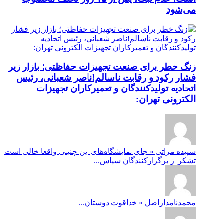
می‌شود
زنگ خطر برای صنعت تجهیزات حفاظتی؛ بازار زیر
فشار رکود و رقابت ناسالم!ناصر شعبانی، رئیس
اتحادیه تولیدکنندگان و تعمیرکاران تجهیزات
الکترونی تهران:
سپیده مراتی » جای نمایشگاه‌های این چنینی واقعا خالی است
تشکر از برگزارکنندگان سپاس...
محمدنامداراصل » خداقوت دوستان...