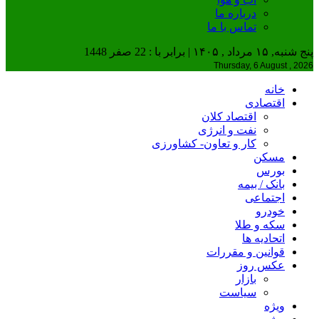
درباره ما
تماس با ما
پنج شنبه, ۱۵ مرداد , ۱۴۰۵ | برابر با : 22 صفر 1448
Thursday, 6 August , 2026
خانه
اقتصادی
اقتصاد کلان
نفت و انرژی
کار و تعاون- کشاورزی
مسکن
بورس
بانک / بیمه
اجتماعی
خودرو
سکه و طلا
اتحادیه ها
قوانین و مقررات
عکس روز
بازار
سیاست
ویژه