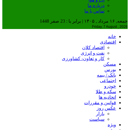
درباره ما
تماس با ما
جمعه, ۱۶ مرداد , ۱۴۰۵ | برابر با : 23 صفر 1448
Friday, 7 August , 2026
خانه
اقتصادی
اقتصاد کلان
نفت و انرژی
کار و تعاون- کشاورزی
مسکن
بورس
بانک / بیمه
اجتماعی
خودرو
سکه و طلا
اتحادیه ها
قوانین و مقررات
عکس روز
بازار
سیاست
ویژه