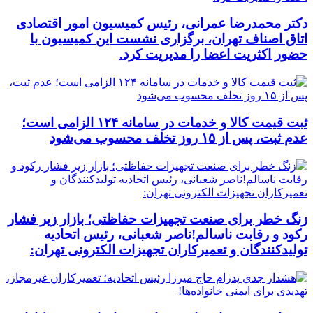
دکتر محمدرضا عمرانی، رئیس کمیسیون امور اقتصادی
اتاق اصناف تهران، برگزاری نشست این کمیسیون با
حضور اکثریت اعضا را مدیریت کرد.
ثبت قیمت کالا و خدمات در سامانه ۱۲۴ الزامی است؛
عدم ثبت، پس از ۱۵ روز تخلف محسوب می‌شود
زنگ خطر برای صنعت تجهیزات حفاظتی؛ بازار زیر فشار
رکود و رقابت ناسالم!ناصر شعبانی، رئیس اتحادیه
تولیدکنندگان و تعمیرکاران تجهیزات الکترونی تهران: