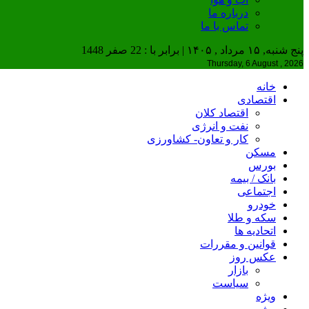
درباره ما
تماس با ما
پنج شنبه, ۱۵ مرداد , ۱۴۰۵ | برابر با : 22 صفر 1448
Thursday, 6 August , 2026
خانه
اقتصادی
اقتصاد کلان
نفت و انرژی
کار و تعاون- کشاورزی
مسکن
بورس
بانک / بیمه
اجتماعی
خودرو
سکه و طلا
اتحادیه ها
قوانین و مقررات
عکس روز
بازار
سیاست
ویژه