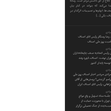
دفاع از حق دانستن مردم است. رسانه
دا می‌کند که بتواند در کنار بیان
‌ها، ابهام‌ها و تصمیمات اثرگذار نیز
ناف، یکی […]
رادی
د رضا رستگار رئیس اتاق اصناف
ناسبت روز ملی اصناف
رادی
ن رئیس اتحادیه صنف چاپخانه‌داران
ان نوشت: اصناف، مُهره رشد
توسعه پایدار کشور
رادی
رادی سردبیر اخبار اصناف روز ملی
راسم گزینشی؟ پرسش‌هایی از آقای
راهانی، رئیس اتاق اصناف ایران
رادی
جلسه ستاد تسهیل و رفع موانع
ن تهران با محوریت حمایت از
یب‌دیده از جنگ تحمیلی برگزار