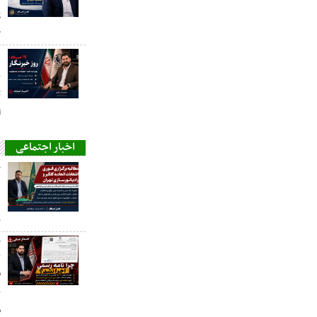
خ
ه
پ
ت
ا
اخبار اجتماعی
ح
ه
ر
ح
ن
ش
ن
س