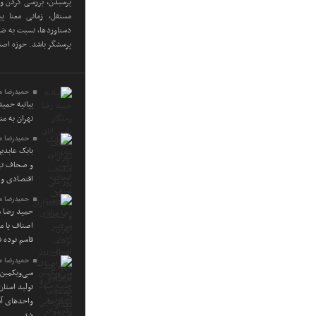
پرسیدن، بررسی کردن و 
مستقل، زمانی معنا پی
دستاوردها، نسبت به ضعف
پرسشگر باشد. حوزه اص
حمیدرضا م
بیانیه حمی
تهران به م
حمیدرضا م
بابک عابدی
و صحاف تهر
اقتصادی و 
حمیدرضا م
حمید رضا م
اصناف یا م
قاسم نوده ف
حمیدرضا م
سی‌ویکمین 
تولید استا
واحدهای آس
شد