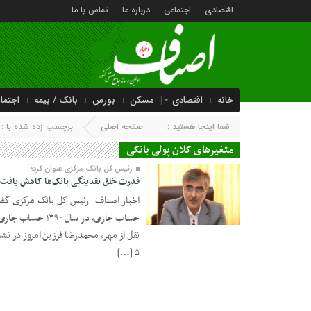
اقتصادی
اجتماعی
درباره ما
تماس با ما
خانه
اقتصادی
مسکن
بورس
بانک / بیمه
اجتما
شما اینجا هستید :
صفحه اصلی
برچسب زده شده با : م
متغیرهای کلان پولی بانکی
رئیس کل بانک مرکزی عنوان کرد؛
قدرت خلق نقدینگی بانک‌ها کاهش یافت
اخبار اصناف- رئیس کل بانک مرکزی گفت:
18 مرداد 1402
نقل از مهر، محمدرضا فرزین امروز در نش
۵ […]