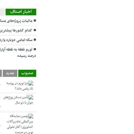
اخبار اصناف
مالیات پروژه‌های م
کدام کشورها بیشترین 
سکه امامی دوباره وارد کانال ۲۹ میلی
درصد رسیده
محبوب
جدید
چ
ت
س
ن
م
ن