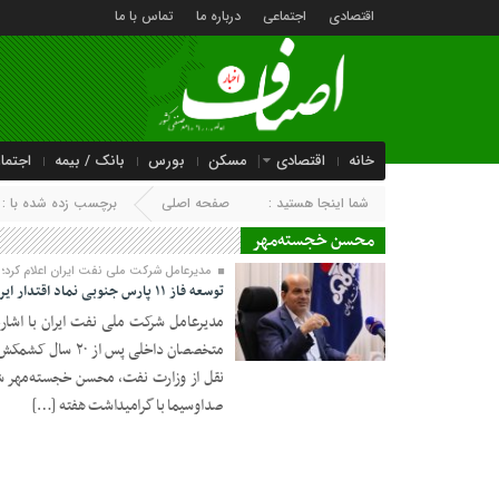
اقتصادی
اجتماعی
درباره ما
تماس با ما
خانه
اقتصادی
مسکن
بورس
بانک / بیمه
اجتما
شما اینجا هستید :
صفحه اصلی
برچسب زده شده با :
محسن خجسته‌مهر
مدیرعامل شرکت ملی نفت ایران اعلام کرد؛
توسعه فاز ۱۱ پارس جنوبی نماد اقتدار ایران در اقتصاد است
متخصصان داخلی پس 
07 شهریور 1402
صداوسیما با گرامیداشت هفته […]