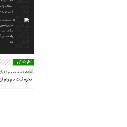
حمید رضا م
اصناف یا م
قاسم نوده ف
حمیدرضا م
سی‌ویکمین 
تولید استا
واحدهای آس
شد
کاریکاتور
نحوه ثبت نام وام ا