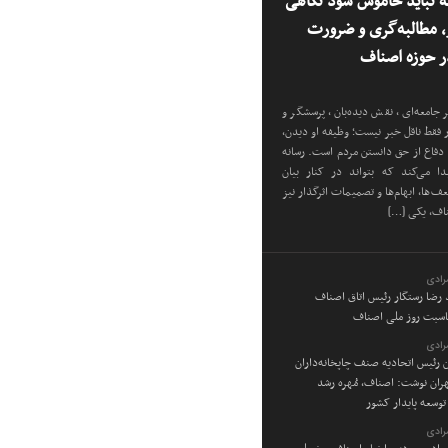
 نباید خاموش شود نگاهی
ر، مطالبه‌گری و ضرورت
 حوزه اصناف
 جامعه‌ای، نقش دیده‌بان، پرسشگر و
ار فقط ناقل خبر نیست؛ وظیفه او دیدن،
دفاع از حق دانستن مردم است. رسانه
دا می‌کند که بتواند در کنار بیان
‌ها، ابهام‌ها و تصمیمات اثرگذار نیز
ناف، یکی […]
رادی
د رضا رستگار رئیس اتاق اصناف
ناسبت روز ملی اصناف
رادی
ن رئیس اتحادیه صنف چاپخانه‌داران
ان نوشت: اصناف، مُهره رشد
توسعه پایدار کشور
رادی