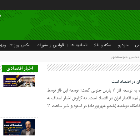
ت
عی
خودرو
سکه و طلا
اتحادیه ها
قوانین و مقررات
عکس روز
ویژه
 محسن خجسته‌مهر
اخبار اقتصادی
د
ک
مدیرعامل شرکت ملی نفت ایران با اشاره به توسعه فاز ۱۱ پارس جنوبی گفت: توسعه این فاز توسط
ا
از ۲۰ سال کشمکش نماد اقتدار ایران در اقتصاد است. به گزارش اخبار اصناف به
ک
نقل از وزارت نفت، محسن خجسته‌مهر شامگاه دوشنبه (ششم شهریورماه) در استودیو خبر ساعت ۲۱
م
ث