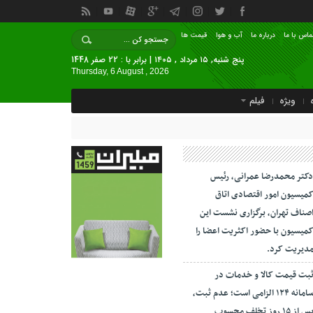
ماس با ما
درباره ما
آب و هوا
قیمت ها
پنج شنبه, ۱۵ مرداد , ۱۴۰۵ | برابر با : 22 صفر 1448
Thursday, 6 August , 2026
ویژه
فیلم
کتر محمدرضا عمرانی، رئیس
میسیون امور اقتصادی اتاق
صناف تهران، برگزاری نشست این
میسیون با حضور اکثریت اعضا را
دیریت کرد.
بت قیمت کالا و خدمات در
سامانه ۱۲۴ الزامی است؛ عدم ثبت،
پس از ۱۵ روز تخلف محسوب