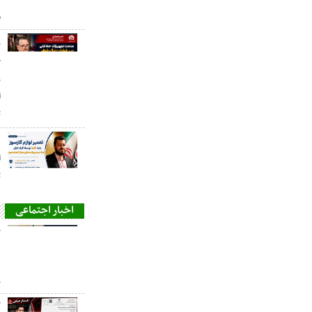
م
ز
ح
ر
ا
ت
ه
ا
ت
اخبار اجتماعی
ح
ه
ر
ح