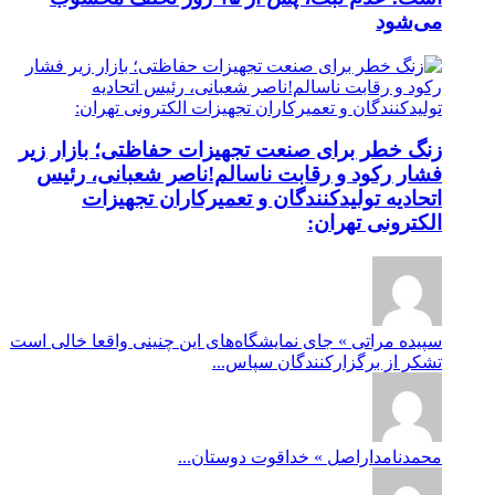
می‌شود
زنگ خطر برای صنعت تجهیزات حفاظتی؛ بازار زیر
فشار رکود و رقابت ناسالم!ناصر شعبانی، رئیس
اتحادیه تولیدکنندگان و تعمیرکاران تجهیزات
الکترونی تهران:
سپیده مراتی » جای نمایشگاه‌های این چنینی واقعا خالی است
تشکر از برگزارکنندگان سپاس...
محمدنامداراصل » خداقوت دوستان...