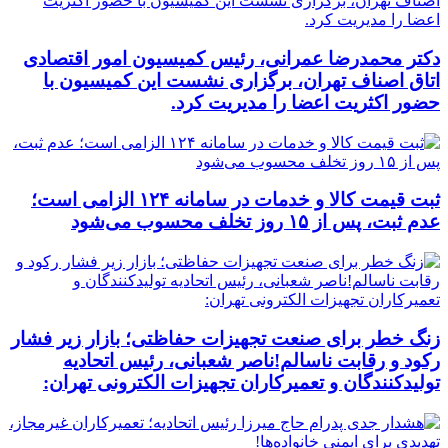
دکتر محمدرضا عمرانی، رئیس کمیسیون امور اقتصادی
اتاق اصناف تهران، برگزاری نشست این کمیسیون با
حضور اکثریت اعضا را مدیریت کرد.
ثبت قیمت کالا و خدمات در سامانه ۱۲۴ الزامی است؛
عدم ثبت، پس از ۱۵ روز تخلف محسوب می‌شود
زنگ خطر برای صنعت تجهیزات حفاظتی؛ بازار زیر فشار
رکود و رقابت ناسالم!ناصر شعبانی، رئیس اتحادیه
تولیدکنندگان و تعمیرکاران تجهیزات الکترونی تهران: