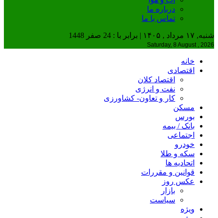
درباره ما
تماس با ما
شنبه, ۱۷ مرداد , ۱۴۰۵ | برابر با : 24 صفر 1448
Saturday, 8 August , 2026
خانه
اقتصادی
اقتصاد کلان
نفت و انرژی
کار و تعاون- کشاورزی
مسکن
بورس
بانک / بیمه
اجتماعی
خودرو
سکه و طلا
اتحادیه ها
قوانین و مقررات
عکس روز
بازار
سیاست
ویژه