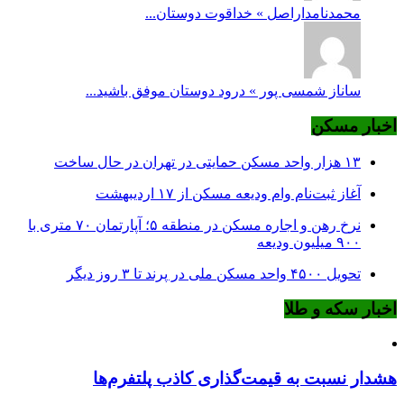
محمدنامداراصل » خداقوت دوستان...
ساناز شمسی پور » درود دوستان موفق باشید...
اخبار مسکن
۱۳ هزار واحد مسکن حمایتی در تهران در حال ساخت
آغاز ثبت‌نام وام ودیعه مسکن از ۱۷ اردیبهشت
نرخ‌ رهن و اجاره مسکن در منطقه ۵؛ آپارتمان ۷۰ متری با
۹۰۰ میلیون ودیعه
تحویل ۴۵۰۰ واحد مسکن ملی در پرند تا ۳ روز دیگر
اخبار سکه و طلا
هشدار نسبت به قیمت‌گذاری کاذب پلتفرم‌ها