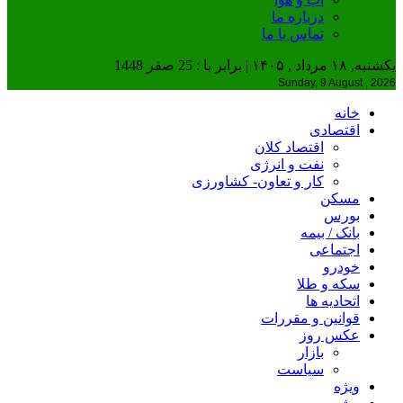
درباره ما
تماس با ما
یکشنبه, ۱۸ مرداد , ۱۴۰۵ | برابر با : 25 صفر 1448
Sunday, 9 August , 2026
خانه
اقتصادی
اقتصاد کلان
نفت و انرژی
کار و تعاون- کشاورزی
مسکن
بورس
بانک / بیمه
اجتماعی
خودرو
سکه و طلا
اتحادیه ها
قوانین و مقررات
عکس روز
بازار
سیاست
ویژه