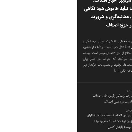
ردبیر اخبار اصناف،
 نباید خاموش شود نگاهی
ر، مطالبه‌گری و ضرورت
 حوزه اصناف
 جامعه‌ای، نقش دیده‌بان، پرسشگر و
ار فقط ناقل خبر نیست؛ وظیفه او دیدن،
دفاع از حق دانستن مردم است. رسانه
دا می‌کند که بتواند در کنار بیان
‌ها، ابهام‌ها و تصمیمات اثرگذار نیز
ناف، یکی […]
رادی
د رضا رستگار رئیس اتاق اصناف
ناسبت روز ملی اصناف
رادی
ن رئیس اتحادیه صنف چاپخانه‌داران
ان نوشت: اصناف، مُهره رشد
توسعه پایدار کشور