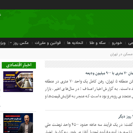
ت
عی
خودرو
سکه و طلا
اتحادیه ها
قوانین و مقررات
عکس روز
ویژه
مسکن در تهران
اخبار اقتصادی
د
براساس آگهی‌های بازار رهن و اجاره مسکن منطقه ۵ تهران، رهن کامل یک واحد ۷۰ متری در منطقه
ک
اری شده است. به گزارش اخبار اصناف ؛ در سال‌های اخیر، بازار
ا
متعددی روبه‌رو بوده است که منجر به افزایش قیمت‌ها و
ک
م
ث
مدیرعامل شرکت عمران شهر جدید پرند گفت: در یک فرآیند سه ماهه حدود ۴۵۰۰ واحد نهضت ملی
 سه روز آینده فرآیند تحویل آغاز می‌شود. به گزارش اخبار