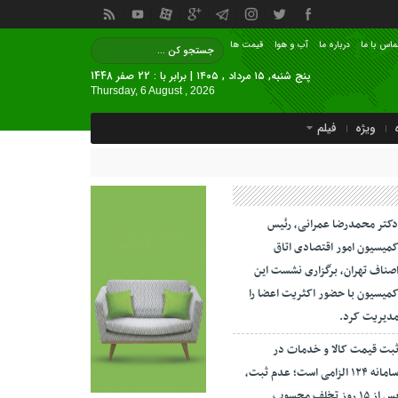
ماس با ما
درباره ما
آب و هوا
قیمت ها
پنج شنبه, ۱۵ مرداد , ۱۴۰۵ | برابر با : 22 صفر 1448
Thursday, 6 August , 2026
ویژه
فیلم
کتر محمدرضا عمرانی، رئیس
میسیون امور اقتصادی اتاق
صناف تهران، برگزاری نشست این
میسیون با حضور اکثریت اعضا را
دیریت کرد.
بت قیمت کالا و خدمات در
سامانه ۱۲۴ الزامی است؛ عدم ثبت،
پس از ۱۵ روز تخلف محسوب