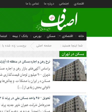
اقتصادی
اجتماعی
درباره ما
تماس با ما
خانه
اقتصادی
مسکن
بورس
بانک / بیمه
اجتما
شما اینجا هستید :
صفحه اصلی
برچسب زده شده با : 
مسکن در تهران
نرخ‌ رهن و اجاره مسکن در منطقه ۵؛ آپارتمان ۷۰ متری با ۹۰۰ میلیون ودیعه
شهران ۹۰۰ میلیون تومان قیمت‌گذ
09 اردیبهشت 1404
مسکن در ایران با مشکلات و چالش‌های 
ناتوانی بخش زیادی از […]
تحویل ۴۵۰۰ واحد مسکن ملی در پرند تا ۳ روز دیگر
مسکن را تحویل مردم می‌دهیم که از دو تا