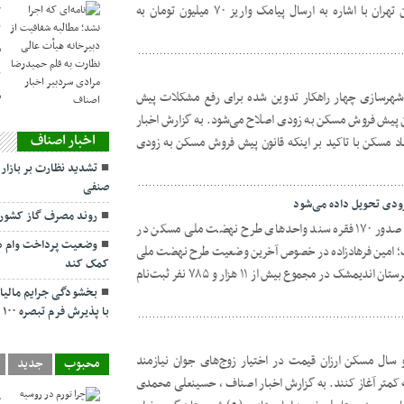
ساختمان اداره کل راه و شهرسازی استان تهران با اشاره به ارسال پیامک واریز ۷۰ میلیون تومان به
ح
ن
ش
ن
 شهرسازی چهار راهکار تدوین شده برای رفع مشکلات پیش
س
 پیش فروش مسکن به زودی اصلاح می‌شود. به گزارش اخبار
اخبار اصناف
اد مسکن با تاکید بر اینکه قانون پیش فروش مسکن به زودی
تشدید نظارت بر بازار 
صنفی
روند مصرف گاز کشور
رییس اداره راه و شهرسازی اندیمشک از صدور ۱۷۰ فقره سند واحدهای طرح نهضت ملی مسکن در
وضعیت پرداخت وام ه
اف؛ امین فرهادزاده در خصوص آخرین وضعیت طرح نهضت ملی
کمک کند
مسکن در این شهرستان اظهار کرد: در شهرستان اندیمشک در مجموع بیش از ۱۱ هزار و ۷۸۵ نفر ثبت‌نام
با پذیرش فرم تبصره ۱۰۰
سال مسکن ارزان قیمت در اختیار زوج‌های جوان نیازمند
محبوب
جدید
دغه کمتر آغاز کنند. به گزارش اخبار اصناف ، حسینعلی محمدی
چ