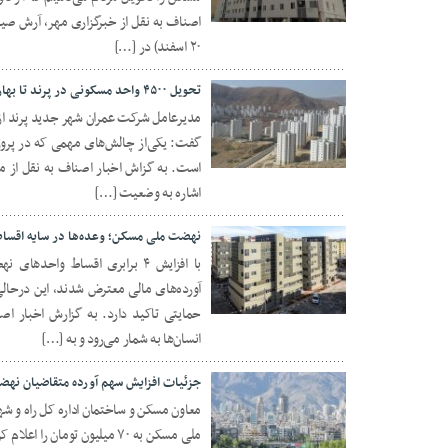
20 اسفند 1403
اصناف به نقل از خبرگزاری مهر، آرش صی
۲۰ اسفند) در […]
تحویل ۴۵۰۰ واحد مسکونی در پرند تا بهار ۱۴۰۴
گفت: یکی‌از چالش‌های مهمی که در پروژ
15 بهمن 1403
است. به گزاش اخبار اصناف به نقل از 
اشاره به وضعیت […]
نهضت ملی مسکن؛ وعده‌ها در سایه اقسا
با افزایش ۴ برابری اقساط وا
آورده‌های مالی معترض شدند، این درحال
02 بهمن 1403
حمایتی تاکید دارد. به گزارش اخبار اص
انسان‌ها به شمار می‌رود و به […]
جزئیات افزایش سهم آورده متقاضیان ن
معاون مسکن و ساختمان اداره کل راه و شه
ملی مسکن به ۷۰ میلیون توما