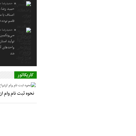
حمیدرضا م
حمید رضا م
اصناف یا م
قاسم نوده ف
حمیدرضا م
سی‌ویکمین 
تولید استا
واحدهای آس
شد
کاریکاتور
نحوه ثبت نام وام ا