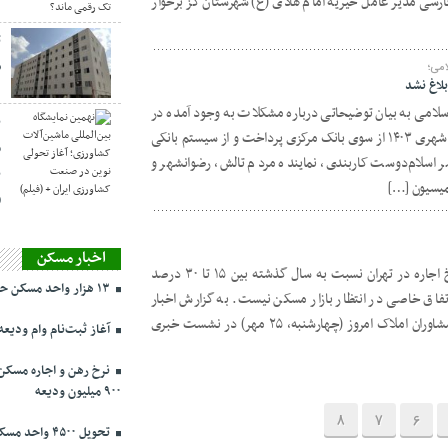
د ادبیات فارسی مدیر عامل خیریه امام هادی (ع) شهرستان گز برخوار
ت
س
می؛
امی به بیان توضیحاتی درباره مشکلات به وجود آمده در
ن
ابلاغ آئین نامه اعطای وام ساخت مسکن شهری ۱۴۰۳ از سوی بانک مرکزی پرداخت و از سیستم بانکی
م
سر اسلام‌دوست کاربندی، نماینده مردم تالش، رضوانشهر و
ن
میسیون […]
(
اخبار مسکن
رئیس اتحادیه مشاوران املاک گفت: نرخ اجاره در تهران نسبت به سال گذشته بین ۱۵ تا ۳۰ درصد
۱۳ هزار واحد مسکن حمایتی در تهران در حال ساخت
اتفاق خاصی در انتظار بازار مسکن نیست. به گزارش اخبار
اصناف؛ کیانوش گودرزی رئیس اتحادیه مشاوران املاک امروز (چهارشنبه، ۲۵ مهر) در نشست خبری
آغاز ثبت‌نام وام ودیعه مسکن ا
۹۰۰ میلیون ودیعه
8
7
6
تحویل ۴۵۰۰ واحد مسکن ملی در پرند تا ۳ روز دیگر