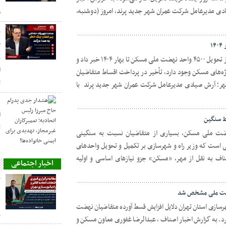
ادی مدیرعامل شرکت عمران شهر جدید پرند، امروز (دوشنبه،
م
ز
ح
ر
مدیرعامل شرکت عمران شهر جدید پرند از تحویل ۴۵۰۰ واحد نهضت ملی مسکن تا بهار ۱۴۰۴ خبر داد و
ا
ه‌های مسکن وجود دارد، تأخیر در پرداخت اقساط متقاضیان
ت
مهر؛ آرش صیادی مدیرعامل شرکت عمران شهر جدید پرند با
ه
ا
ط سنگین
ت
حدهای نهضت ملی مسکن، بسیاری از متقاضیان نسبت به سنگینی
ی است که وزیر راه و شهرسازی بر تکمیل و تحویل واحدهای
ناف به نقل از مهر، «مسکن» جزو نیازهای اساسی و اولیه
اخبار اجتماعی
ح
هضت ملی مشخص شد
ه
رسازی استان تهران دلایل افزایش قسط آورده متقاضیان نهضت
ر
ن را اعلام کرد. به گزارش اخبار اصناف ، عبدالرضا غفوری معاون مسکن و