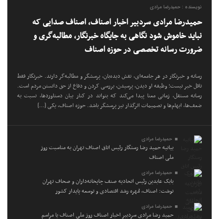
نویسنده : حمیدرضا مرادی
حمیدرضا مرادی سردبیر اخبار اصناف، اصناف صدایی که
نباید خاموش شود نگاهی به جایگاه خبرنگار، مطالبه‌گری و
ضرورت رسانه تخصصی در حوزه اصناف
رسانه و خبرنگار در هر جامعه‌ای، نقش دیده‌بان، پرسشگر و مطالبه‌گر دارند. خبرنگار فقط
ناقل خبر نیست؛ وظیفه او دیدن، پرسیدن، بررسی کردن و دفاع از حق دانستن مردم است.
رسانه مستقل، زمانی معنا پیدا می‌کند که بتواند در کنار بیان دستاوردها، نسبت به
ضعف‌ها، ابهام‌ها و تصمیمات اثرگذار نیز پرسشگر باشد. حوزه اصناف، یکی […]
حمیدرضا مرادی
بیانیه حمید رضا رستگار رئیس اتاق اصناف تهران به مناسبت روز
ملی اصناف
حمیدرضا مرادی
بابک عابدین رئیس اتحادیه صنف چاپخانه‌داران و صحاف تهران
نوشت: اصناف، مُهره رشد اقتصادی و توسعه پایدار کشور
حمیدرضا مرادی
حمید رضا مرادی سردبیر اخبار اصناف روز ملی اصناف یا مراسم