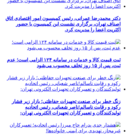
دکتر محمدرضا عمرانی، رئیس کمیسیون امور اقتصادی اتاق
اصناف تهران، برگزاری نشست این کمیسیون با حضور
اکثریت اعضا را مدیریت کرد.
ثبت قیمت کالا و خدمات در سامانه ۱۲۴ الزامی است؛ عدم
ثبت، پس از ۱۵ روز تخلف محسوب می‌شود
زنگ خطر برای صنعت تجهیزات حفاظتی؛ بازار زیر فشار
رکود و رقابت ناسالم!ناصر شعبانی، رئیس اتحادیه
تولیدکنندگان و تعمیرکاران تجهیزات الکترونی تهران: