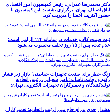
دکتر محمدرضا عمرانی، رئیس کمیسیون امور اقتصادی
اتاق اصناف تهران، برگزاری نشست این کمیسیون با
حضور اکثریت اعضا را مدیریت کرد.
ثبت قیمت کالا و خدمات در سامانه ۱۲۴ الزامی است؛
عدم ثبت، پس از ۱۵ روز تخلف محسوب می‌شود
زنگ خطر برای صنعت تجهیزات حفاظتی؛ بازار زیر فشار
رکود و رقابت ناسالم!ناصر شعبانی، رئیس اتحادیه
تولیدکنندگان و تعمیرکاران تجهیزات الکترونی تهران:
هشدار جدی پدرام حاج میرزا رئیس اتحادیه؛ تعمیرکاران