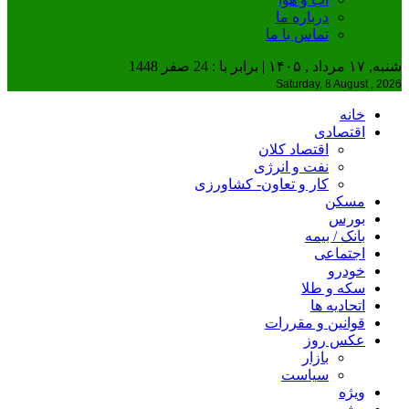
درباره ما
تماس با ما
شنبه, ۱۷ مرداد , ۱۴۰۵ | برابر با : 24 صفر 1448
Saturday, 8 August , 2026
خانه
اقتصادی
اقتصاد کلان
نفت و انرژی
کار و تعاون- کشاورزی
مسکن
بورس
بانک / بیمه
اجتماعی
خودرو
سکه و طلا
اتحادیه ها
قوانین و مقررات
عکس روز
بازار
سیاست
ویژه